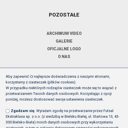
POZOSTAŁE
ARCHIWUM VIDEO
GALERIE
OFICJALNE LOGO
O NAS
Aby zapewnić Ci najlepsze doświadczenia z naszymi stronami,
DOKUMENTY
korzystamy z ciasteczek (plików cookies).
W przypadku niektórych rodzajów ciasteczek może się to wiązać z
przetwarzaniem Twoich danych osobowych. Korzystając z opcji
REGULAMIN ROZGRYWEK FE
poniżej, możesz dostosować swoje ustawienia ciasteczek.
UCHWAŁY ZARZĄDU PZPN
Zgadzam się.
Wyrażam zgodę na przetwarzanie przez Futsal
INNE
Ekstraklasa sp. z o.o. (z siedzibą w Bielsku Białej, ul. Startowa 13, 43-
POLITYKA PRYWATNOŚCI
300 Bielsko-Biała) moich danych osobowych przy wykorzystaniu
ciasteczek, w tym w zakresie dotyczącym czynności wykonywanych