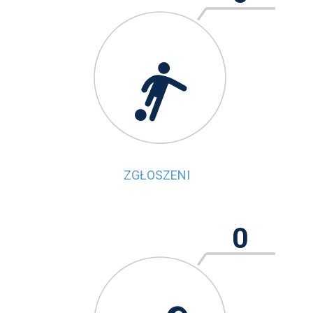

ZGŁOSZENI
0