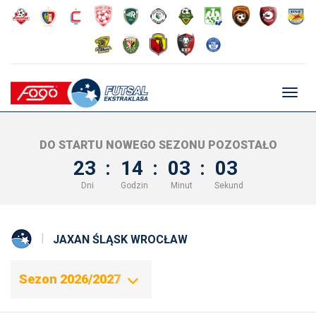
Głów
nawig
DO STARTU NOWEGO SEZONU POZOSTAŁO
23
:
14
:
03
:
02
Dni
Godzin
Minut
Sekund
JAXAN ŚLĄSK WROCŁAW
Sezon 2026/2027
Sezon 2025/2026