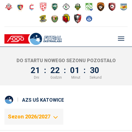
Głów
nawig
DO STARTU NOWEGO SEZONU POZOSTAŁO
21
:
22
:
01
:
29
Dni
Godzin
Minut
Sekund
AZS UŚ KATOWICE
Sezon 2026/2027
Sezon 2018/2019