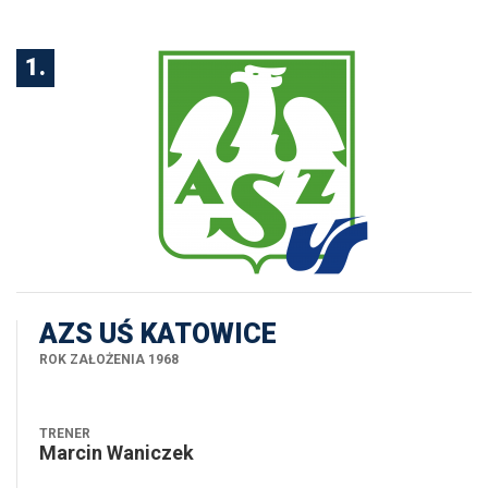
Sezon 2019/2020
1.
Sezon 2020/2021
Sezon 2022/2023
Sezon 2024/2025
Sezon 2025/2026
Sezon 2026/2027
AZS UŚ KATOWICE
ROK ZAŁOŻENIA 1968
TRENER
Marcin Waniczek