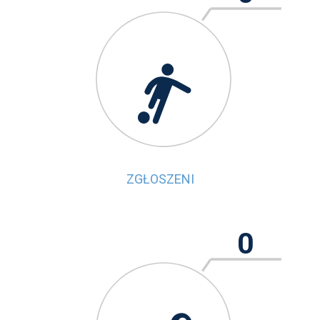

ZGŁOSZENI
0