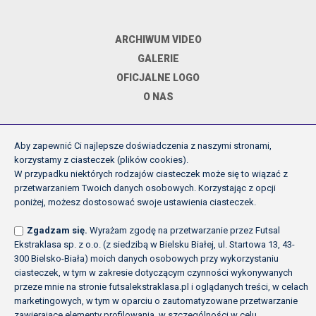
ARCHIWUM VIDEO
GALERIE
OFICJALNE LOGO
O NAS
Aby zapewnić Ci najlepsze doświadczenia z naszymi stronami,
DOKUMENTY
korzystamy z ciasteczek (plików cookies).
W przypadku niektórych rodzajów ciasteczek może się to wiązać z
przetwarzaniem Twoich danych osobowych. Korzystając z opcji
REGULAMIN ROZGRYWEK FE
poniżej, możesz dostosować swoje ustawienia ciasteczek.
UCHWAŁY ZARZĄDU PZPN
Zgadzam się.
Wyrażam zgodę na przetwarzanie przez Futsal
INNE
Ekstraklasa sp. z o.o. (z siedzibą w Bielsku Białej, ul. Startowa 13, 43-
POLITYKA PRYWATNOŚCI
300 Bielsko-Biała) moich danych osobowych przy wykorzystaniu
ciasteczek, w tym w zakresie dotyczącym czynności wykonywanych
przeze mnie na stronie futsalekstraklasa.pl i oglądanych treści, w celach
marketingowych, w tym w oparciu o zautomatyzowane przetwarzanie
Copyright (c) Futsal Ekstraklasa 2026
zawierające elementy profilowania, w szczególności w celu