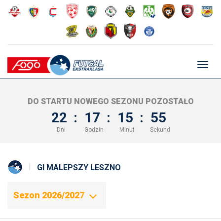
Głów
nawig
DO STARTU NOWEGO SEZONU POZOSTAŁO
22
:
17
:
15
:
55
Dni
Godzin
Minut
Sekund
GI MALEPSZY LESZNO
Sezon 2026/2027
Sezon 2025/2026