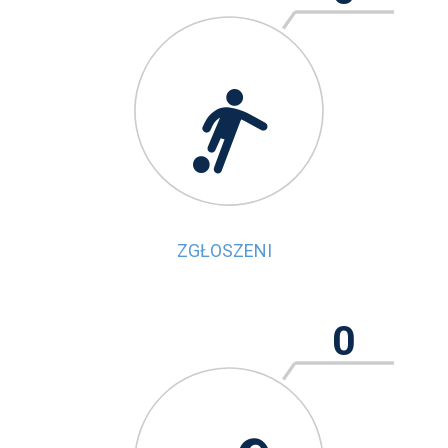

ZGŁOSZENI
0