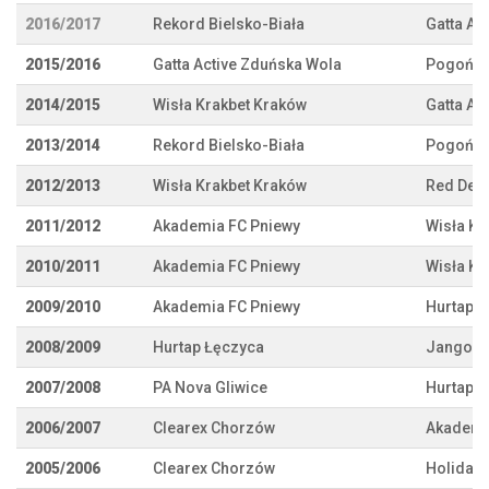
2016/2017
Rekord Bielsko-Biała
Gatta Ac
2015/2016
Gatta Active Zduńska Wola
Pogoń '0
2014/2015
Wisła Krakbet Kraków
Gatta Ac
2013/2014
Rekord Bielsko-Biała
Pogoń '0
2012/2013
Wisła Krakbet Kraków
Red Devi
2011/2012
Akademia FC Pniewy
Wisła Kr
2010/2011
Akademia FC Pniewy
Wisła Kr
2009/2010
Akademia FC Pniewy
Hurtap 
2008/2009
Hurtap Łęczyca
Jango K
2007/2008
PA Nova Gliwice
Hurtap 
2006/2007
Clearex Chorzów
Akademi
2005/2006
Clearex Chorzów
Holiday 