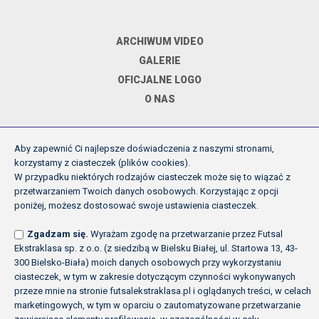
ARCHIWUM VIDEO
GALERIE
OFICJALNE LOGO
O NAS
Aby zapewnić Ci najlepsze doświadczenia z naszymi stronami,
DOKUMENTY
korzystamy z ciasteczek (plików cookies).
W przypadku niektórych rodzajów ciasteczek może się to wiązać z
przetwarzaniem Twoich danych osobowych. Korzystając z opcji
REGULAMIN ROZGRYWEK FE
poniżej, możesz dostosować swoje ustawienia ciasteczek.
UCHWAŁY ZARZĄDU PZPN
Zgadzam się.
Wyrażam zgodę na przetwarzanie przez Futsal
INNE
Ekstraklasa sp. z o.o. (z siedzibą w Bielsku Białej, ul. Startowa 13, 43-
POLITYKA PRYWATNOŚCI
300 Bielsko-Biała) moich danych osobowych przy wykorzystaniu
ciasteczek, w tym w zakresie dotyczącym czynności wykonywanych
przeze mnie na stronie futsalekstraklasa.pl i oglądanych treści, w celach
marketingowych, w tym w oparciu o zautomatyzowane przetwarzanie
Copyright (c) Futsal Ekstraklasa 2026