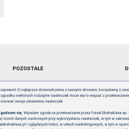
POZOSTAŁE
D
ARCHIWUM VIDEO
R
zapewnić Ci najlepsze doświadczenia z naszymi stronami, korzystamy z cias
GALERIE
U
zypadku niektórych rodzajów ciasteczek może się to wiązać z przetwarzani
tosować swoje ustawienia ciasteczek.
OFICJALNE LOGO
I
O NAS
P
Zgadzam się.
Wyrażam zgodę na przetwarzanie przez Futsal Ekstraklasa sp. z o
ła) moich danych osobowych przy wykorzystaniu ciasteczek, w tym w zakres
alekstraklasa.pl i oglądanych treści, w celach marketingowych, w tym w opa