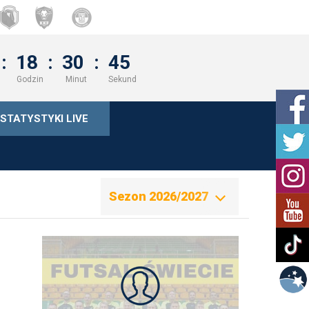
:
18
:
30
:
44
Godzin
Minut
Sekund
STATYSTYKI LIVE
Sezon 2026/2027
Sezon 2025/2026
Sezon 2026/2027