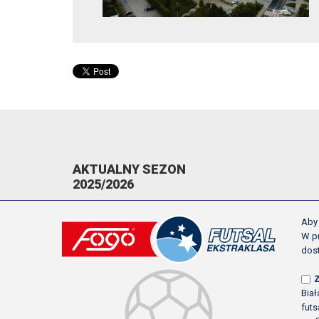
AKTUALNY SEZON
2025/2026
KOMUNIKATY
Aby 
TERMINARZ
W pr
dos
NAPOMNIENIA/WYKLUCZENIA
STRZELCY
Bia
NAJLEPSI ASYSTENCI
futs
KLASYFIKACJA KANADYJSKA