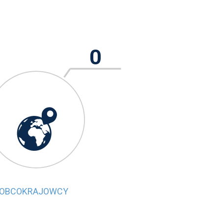
0

OBCOKRAJOWCY