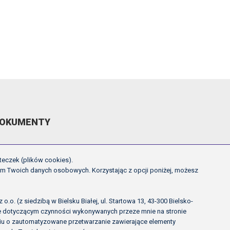
OKUMENTY
EGULAMIN ROZGRYWEK FE
teczek (plików cookies).
CHWAŁY ZARZĄDU PZPN
em Twoich danych osobowych. Korzystając z opcji poniżej, możesz
NNE
OLITYKA PRYWATNOŚCI
.o. (z siedzibą w Bielsku Białej, ul. Startowa 13, 43-300 Bielsko-
ie dotyczącym czynności wykonywanych przeze mnie na stronie
rciu o zautomatyzowane przetwarzanie zawierające elementy