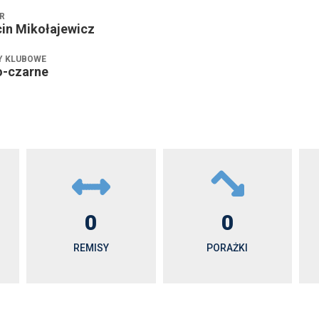
R
in Mikołajewicz
Y KLUBOWE
o-czarne
0
0
REMISY
PORAŻKI