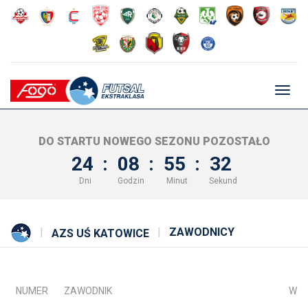
Głów
nawig
DO STARTU NOWEGO SEZONU POZOSTAŁO
24
:
08
:
55
:
32
Dni
Godzin
Minut
Sekund
ZAWODNICY
AZS UŚ KATOWICE
NUMER
ZAWODNIK
WZ