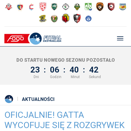
Głów
nawig
DO STARTU NOWEGO SEZONU POZOSTAŁO
23
:
06
:
40
:
41
Dni
Godzin
Minut
Sekund
AKTUALNOŚCI
OFICJALNIE! GATTA
WYCOFUJE SIĘ Z ROZGRYWEK