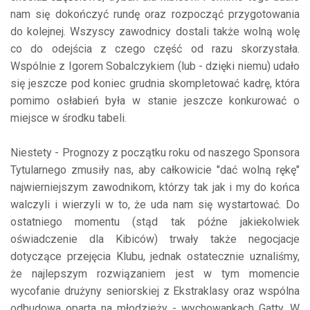
nam się dokończyć rundę oraz rozpocząć przygotowania
do kolejnej. Wszyscy zawodnicy dostali także wolną wolę
co do odejścia z czego część od razu skorzystała.
Wspólnie z Igorem Sobalczykiem (lub - dzięki niemu) udało
się jeszcze pod koniec grudnia skompletować kadrę, która
pomimo osłabień była w stanie jeszcze konkurować o
miejsce w środku tabeli.
Niestety - Prognozy z początku roku od naszego Sponsora
Tytularnego zmusiły nas, aby całkowicie "dać wolną rękę"
najwierniejszym zawodnikom, którzy tak jak i my do końca
walczyli i wierzyli w to, że uda nam się wystartować. Do
ostatniego momentu (stąd tak późne jakiekolwiek
oświadczenie dla Kibiców) trwały także negocjacje
dotyczące przejęcia Klubu, jednak ostatecznie uznaliśmy,
że najlepszym rozwiązaniem jest w tym momencie
wycofanie drużyny seniorskiej z Ekstraklasy oraz wspólna
odbudowa oparta na młodzieży - wychowankach Gatty. W