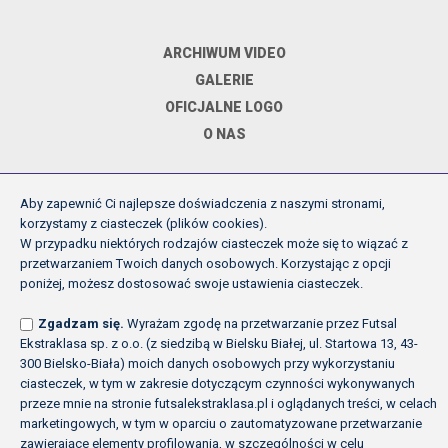
ARCHIWUM VIDEO
GALERIE
OFICJALNE LOGO
O NAS
Aby zapewnić Ci najlepsze doświadczenia z naszymi stronami,
DOKUMENTY
korzystamy z ciasteczek (plików cookies).
W przypadku niektórych rodzajów ciasteczek może się to wiązać z
przetwarzaniem Twoich danych osobowych. Korzystając z opcji
REGULAMIN ROZGRYWEK FE
poniżej, możesz dostosować swoje ustawienia ciasteczek.
UCHWAŁY ZARZĄDU PZPN
Zgadzam się.
Wyrażam zgodę na przetwarzanie przez Futsal
INNE
Ekstraklasa sp. z o.o. (z siedzibą w Bielsku Białej, ul. Startowa 13, 43-
POLITYKA PRYWATNOŚCI
300 Bielsko-Biała) moich danych osobowych przy wykorzystaniu
ciasteczek, w tym w zakresie dotyczącym czynności wykonywanych
przeze mnie na stronie futsalekstraklasa.pl i oglądanych treści, w celach
marketingowych, w tym w oparciu o zautomatyzowane przetwarzanie
Copyright (c) Futsal Ekstraklasa 2026
zawierające elementy profilowania, w szczególności w celu