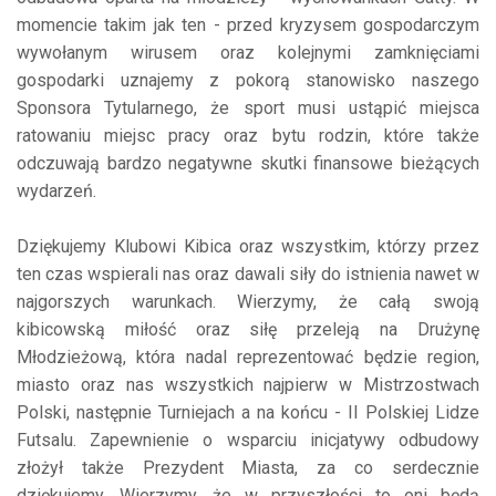
momencie takim jak ten - przed kryzysem gospodarczym
wywołanym wirusem oraz kolejnymi zamknięciami
gospodarki uznajemy z pokorą stanowisko naszego
Sponsora Tytularnego, że sport musi ustąpić miejsca
ratowaniu miejsc pracy oraz bytu rodzin, które także
odczuwają bardzo negatywne skutki finansowe bieżących
wydarzeń.
Dziękujemy Klubowi Kibica oraz wszystkim, którzy przez
ten czas wspierali nas oraz dawali siły do istnienia nawet w
najgorszych warunkach. Wierzymy, że całą swoją
kibicowską miłość oraz siłę przeleją na Drużynę
Młodzieżową, która nadal reprezentować będzie region,
miasto oraz nas wszystkich najpierw w Mistrzostwach
Polski, następnie Turniejach a na końcu - II Polskiej Lidze
Futsalu. Zapewnienie o wsparciu inicjatywy odbudowy
złożył także Prezydent Miasta, za co serdecznie
dziękujemy. Wierzymy, że w przyszłości to oni będą