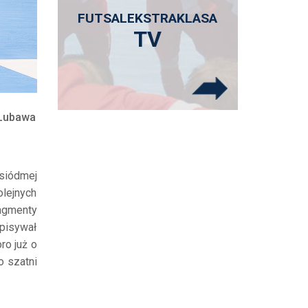
FUTSALEKSTRAKLASA
TV
 Lubawa
siódmej
olejnych
agmenty
spisywał
ro już o
o szatni