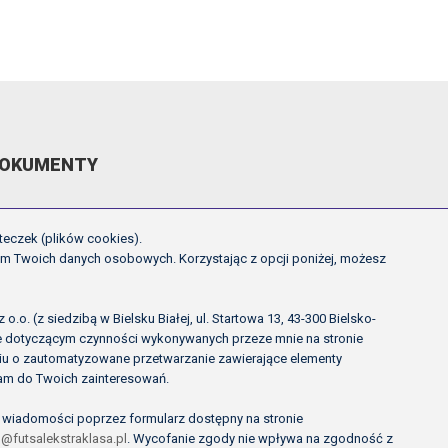
OKUMENTY
EGULAMIN ROZGRYWEK FE
teczek (plików cookies).
CHWAŁY ZARZĄDU PZPN
em Twoich danych osobowych. Korzystając z opcji poniżej, możesz
NNE
OLITYKA PRYWATNOŚCI
.o. (z siedzibą w Bielsku Białej, ul. Startowa 13, 43-300 Bielsko-
ie dotyczącym czynności wykonywanych przeze mnie na stronie
rciu o zautomatyzowane przetwarzanie zawierające elementy
lam do Twoich zainteresowań.
 wiadomości poprzez formularz dostępny na stronie
@futsalekstraklasa.pl
. Wycofanie zgody nie wpływa na zgodność z