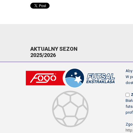
AKTUALNY SEZON
2025/2026
KOMUNIKATY
Aby 
TERMINARZ
W pr
dos
NAPOMNIENIA/WYKLUCZENIA
STRZELCY
Bia
NAJLEPSI ASYSTENCI
futs
KLASYFIKACJA KANADYJSKA
prof
Zgo
http