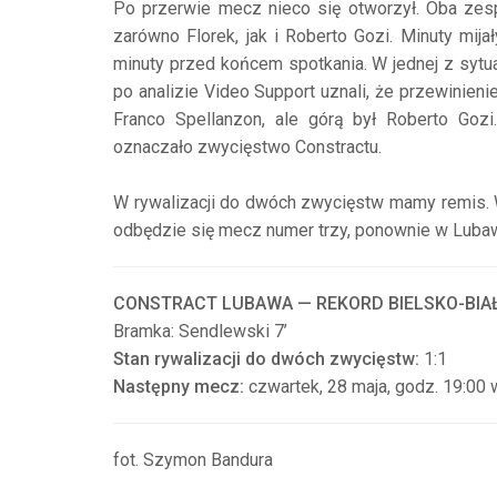
Po przerwie mecz nieco się otworzył. Oba zesp
zarówno Florek, jak i Roberto Gozi. Minuty mij
minuty przed końcem spotkania. W jednej z sytu
po analizie Video Support uznali, że przewinieni
Franco Spellanzon, ale górą był Roberto Gozi
oznaczało zwycięstwo Constractu.
W rywalizacji do dwóch zwycięstw mamy remis. W
odbędzie się mecz numer trzy, ponownie w Lubaw
CONSTRACT LUBAWA — REKORD BIELSKO-BIAŁA
Bramka: Sendlewski 7’
Stan rywalizacji do dwóch zwycięstw:
1:1
Następny mecz:
czwartek, 28 maja, godz. 19:00
fot. Szymon Bandura