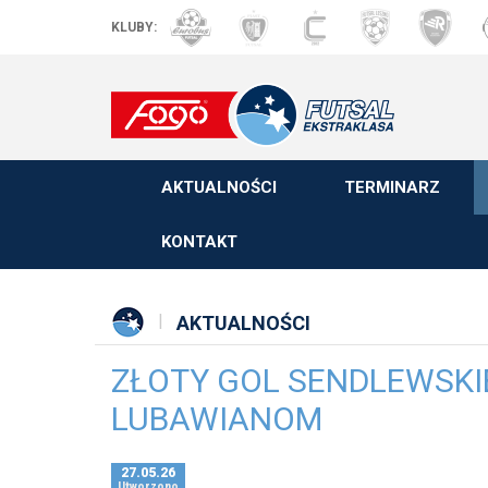
KLUBY:
AKTUALNOŚCI
TERMINARZ
KONTAKT
AKTUALNOŚCI
ZŁOTY GOL SENDLEWSKI
LUBAWIANOM
27.05.26
Utworzono