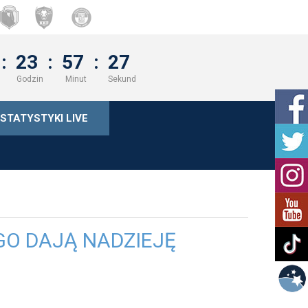
:
23
:
57
:
27
Godzin
Minut
Sekund
STATYSTYKI LIVE
GO DAJĄ NADZIEJĘ