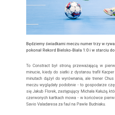
Będziemy świadkami meczu numer trzy w rywal
pokonał Rekord Bielsko-Biała 1:0 i w starciu
To Constract był stroną przeważającą w pierw
minucie, kiedy do siatki z dystansu trafił Kac
minutach dążył do wyrównania, ale trener Chu
meczu wyglądały podobnie - to gospodarze częśc
się Jakub Florek, zastępujący Michała Kałużę, kt
czerwonych kartkach mowa - w końcówce pierwsz
Savio Valadaresa za faul na Pawle Budniaku.