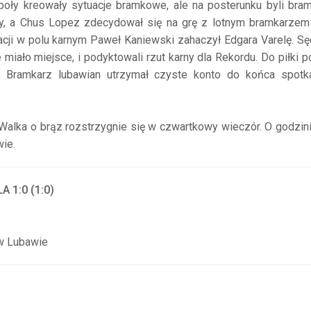
oły kreowały sytuacje bramkowe, ale na posterunku byli bra
ały, a Chus Lopez zdecydował się na grę z lotnym bramkarzem
acji w polu karnym Paweł Kaniewski zahaczył Edgara Varelę. S
e miało miejsce, i podyktowali rzut karny dla Rekordu. Do piłki 
. Bramkarz lubawian utrzymał czyste konto do końca spotka
alka o brąz rozstrzygnie się w czwartkowy wieczór. O godzin
ie.
 1:0 (1:0)
 w Lubawie