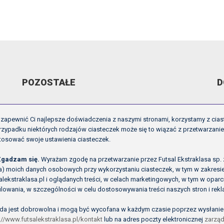
POZOSTAŁE
D
ARCHIWUM VIDEO
R
zapewnić Ci najlepsze doświadczenia z naszymi stronami, korzystamy z cias
GALERIE
U
zypadku niektórych rodzajów ciasteczek może się to wiązać z przetwarzani
tosować swoje ustawienia ciasteczek.
OFICJALNE LOGO
I
O NAS
P
Zgadzam się.
Wyrażam zgodę na przetwarzanie przez Futsal Ekstraklasa sp. z o
ła) moich danych osobowych przy wykorzystaniu ciasteczek, w tym w zakres
alekstraklasa.pl i oglądanych treści, w celach marketingowych, w tym w opa
ilowania, w szczególności w celu dostosowywania treści naszych stron i rek
da jest dobrowolna i mogą być wycofana w każdym czasie poprzez wysłanie
://www.futsalekstraklasa.pl/kontakt
lub na adres poczty elektronicznej
zarząd