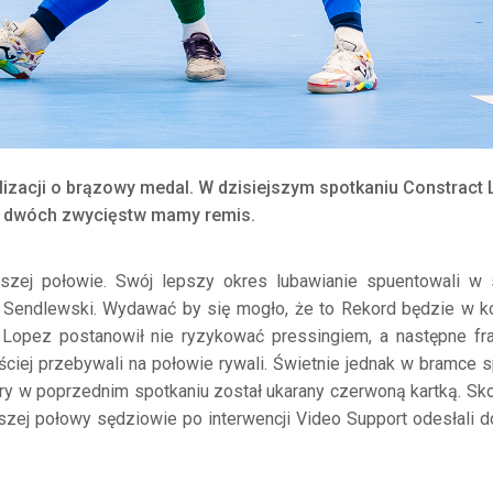
izacji o brązowy medal. W dzisiejszym spotkaniu Constract
 do dwóch zwycięstw mamy remis.
szej połowie. Swój lepszy okres lubawianie spuentowali w 
per Sendlewski. Wydawać by się mogło, że to Rekord będzie w k
s Lopez postanowił nie ryzykować pressingiem, a następne fr
iej przebywali na połowie rywali. Świetnie jednak w bramce 
óry w poprzednim spotkaniu został ukarany czerwoną kartką. Sko
ej połowy sędziowie po interwencji Video Support odesłali d