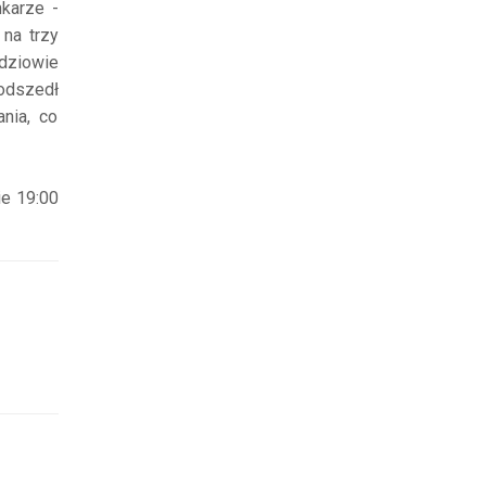
mkarze -
 na trzy
ędziowie
podszedł
nia, co
ie 19:00