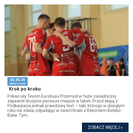
02.05.26
Utworzono
Krok po kroku
Pokaz siły Texom Eurobusu Przemyśl w fazie zasadniczej
zapewnił drużynie pierwsze miejsce w tabeli. Przed ekipą z
Podkarpacia jednak prawdziwy test — taki, którego w ubiegłym
roku nie zdała, odpadając w ćwierćfinale z Rekordem Bielsko-
Biała. Tym...
ZOBACZ WIĘCEJ »