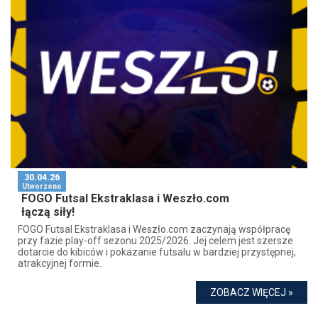
30.04.26
Utworzono
FOGO Futsal Ekstraklasa i Weszło.com
łączą siły!
FOGO Futsal Ekstraklasa i Weszło.com zaczynają współpracę
przy fazie play-off sezonu 2025/2026. Jej celem jest szersze
dotarcie do kibiców i pokazanie futsalu w bardziej przystępnej,
atrakcyjnej formie.
ZOBACZ WIĘCEJ »