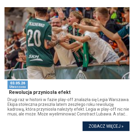
03.05.26
Utworzono
Rewolucja przyniosła efekt
Drugi raz w historii w fazie play-off znalazła się Legia Warszawa.
Ekipa stołeczna przeszła latem zeszłego roku rewolucję
kadrową, która przyniosła należyty efekt. Legia w play-off nic nie
musi, ale może. Może wyeliminować Constract Lubawa. A stać...
ZOBACZ WIĘCEJ »