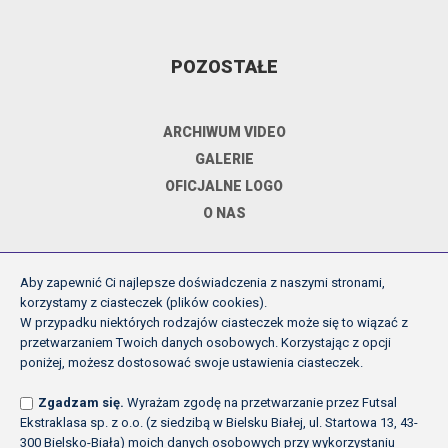
POZOSTAŁE
ARCHIWUM VIDEO
GALERIE
OFICJALNE LOGO
O NAS
Aby zapewnić Ci najlepsze doświadczenia z naszymi stronami,
DOKUMENTY
korzystamy z ciasteczek (plików cookies).
W przypadku niektórych rodzajów ciasteczek może się to wiązać z
przetwarzaniem Twoich danych osobowych. Korzystając z opcji
REGULAMIN ROZGRYWEK FE
poniżej, możesz dostosować swoje ustawienia ciasteczek.
UCHWAŁY ZARZĄDU PZPN
Zgadzam się.
Wyrażam zgodę na przetwarzanie przez Futsal
INNE
Ekstraklasa sp. z o.o. (z siedzibą w Bielsku Białej, ul. Startowa 13, 43-
POLITYKA PRYWATNOŚCI
300 Bielsko-Biała) moich danych osobowych przy wykorzystaniu