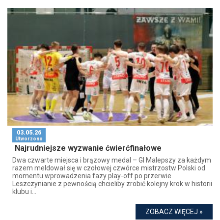
03.05.26
Utworzono
Najrudniejsze wyzwanie ćwierćfinałowe
Dwa czwarte miejsca i brązowy medal – GI Malepszy za każdym
razem meldował się w czołowej czwórce mistrzostw Polski od
momentu wprowadzenia fazy play-off po przerwie.
Leszczynianie z pewnością chcieliby zrobić kolejny krok w historii
klubu i...
ZOBACZ WIĘCEJ »