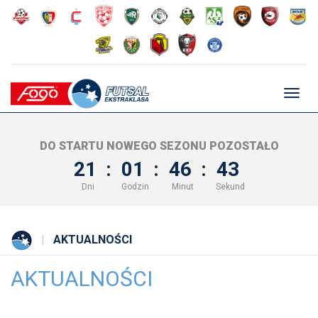
Głów
nawig
DO STARTU NOWEGO SEZONU POZOSTAŁO
21
:
01
:
46
:
42
Dni
Godzin
Minut
Sekund
AKTUALNOŚCI
AKTUALNOŚCI