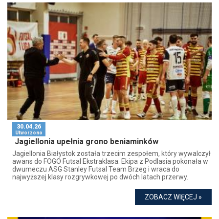
30.04.26
Utworzono
Jagiellonia upełnia grono beniaminków
Jagiellonia Białystok została trzecim zespołem, który wywalczył
awans do FOGO Futsal Ekstraklasa. Ekipa z Podlasia pokonała w
dwumeczu ASG Stanley Futsal Team Brzeg i wraca do
najwyższej klasy rozgrywkowej po dwóch latach przerwy.
ZOBACZ WIĘCEJ »