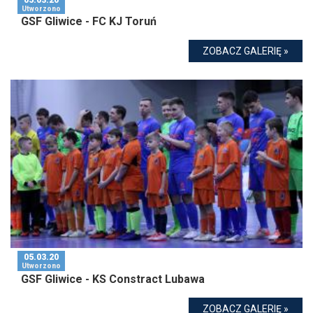
05.03.20
Utworzono
GSF Gliwice - FC KJ Toruń
ZOBACZ GALERIĘ »
05.03.20
Utworzono
GSF Gliwice - KS Constract Lubawa
ZOBACZ GALERIĘ »