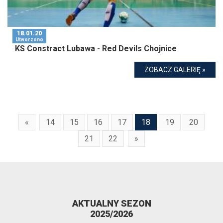
18.01.20
Utworzono
KS Constract Lubawa - Red Devils Chojnice
ZOBACZ GALERIĘ »
«
14
15
16
17
18
19
20
21
22
»
AKTUALNY SEZON
2025/2026