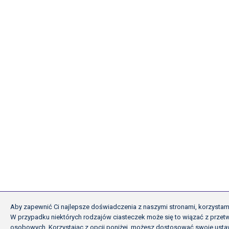
Aby zapewnić Ci najlepsze doświadczenia z naszymi stronami, korzystamy
W przypadku niektórych rodzajów ciasteczek może się to wiązać z prze
osobowych. Korzystając z opcji poniżej, możesz dostosować swoje ustaw