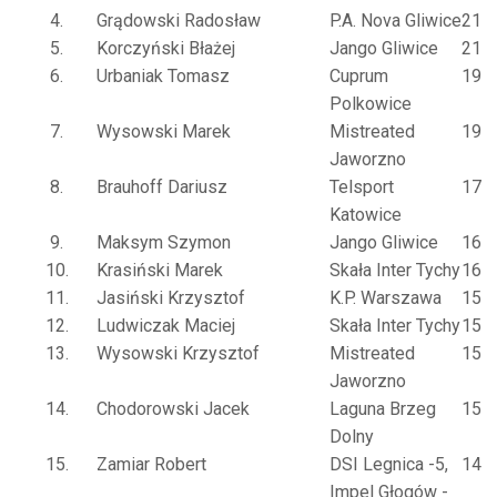
4.
Grądowski Radosław
P.A. Nova Gliwice
21
5.
Korczyński Błażej
Jango Gliwice
21
6.
Urbaniak Tomasz
Cuprum
19
Polkowice
7.
Wysowski Marek
Mistreated
19
Jaworzno
8.
Brauhoff Dariusz
Telsport
17
Katowice
9.
Maksym Szymon
Jango Gliwice
16
10.
Krasiński Marek
Skała Inter Tychy
16
11.
Jasiński Krzysztof
K.P. Warszawa
15
12.
Ludwiczak Maciej
Skała Inter Tychy
15
13.
Wysowski Krzysztof
Mistreated
15
Jaworzno
14.
Chodorowski Jacek
Laguna Brzeg
15
Dolny
15.
Zamiar Robert
DSI Legnica -5,
14
Impel Głogów -