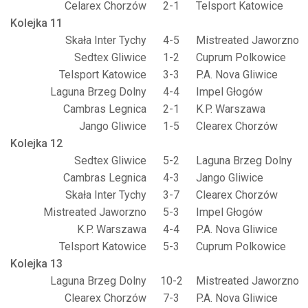
Celarex Chorzów
2-1
Telsport Katowice
Kolejka 11
Skała Inter Tychy
4-5
Mistreated Jaworzno
Sedtex Gliwice
1-2
Cuprum Polkowice
Telsport Katowice
3-3
P.A. Nova Gliwice
Laguna Brzeg Dolny
4-4
Impel Głogów
Cambras Legnica
2-1
K.P. Warszawa
Jango Gliwice
1-5
Clearex Chorzów
Kolejka 12
Sedtex Gliwice
5-2
Laguna Brzeg Dolny
Cambras Legnica
4-3
Jango Gliwice
Skała Inter Tychy
3-7
Clearex Chorzów
Mistreated Jaworzno
5-3
Impel Głogów
K.P. Warszawa
4-4
P.A. Nova Gliwice
Telsport Katowice
5-3
Cuprum Polkowice
Kolejka 13
Laguna Brzeg Dolny
10-2
Mistreated Jaworzno
Clearex Chorzów
7-3
P.A. Nova Gliwice