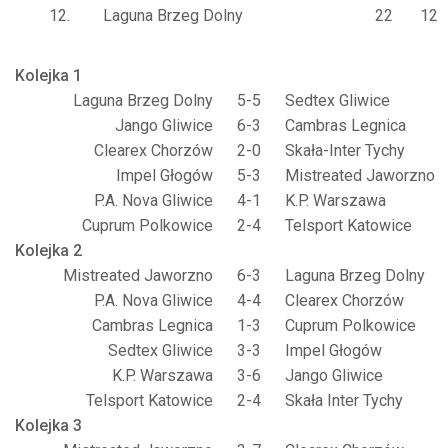
12.
Laguna Brzeg Dolny
22
12
Kolejka 1
Laguna Brzeg Dolny
5-5
Sedtex Gliwice
Jango Gliwice
6-3
Cambras Legnica
Clearex Chorzów
2-0
Skała-Inter Tychy
Impel Głogów
5-3
Mistreated Jaworzno
P.A. Nova Gliwice
4-1
K.P. Warszawa
Cuprum Polkowice
2-4
Telsport Katowice
Kolejka 2
Mistreated Jaworzno
6-3
Laguna Brzeg Dolny
P.A. Nova Gliwice
4-4
Clearex Chorzów
Cambras Legnica
1-3
Cuprum Polkowice
Sedtex Gliwice
3-3
Impel Głogów
K.P. Warszawa
3-6
Jango Gliwice
Telsport Katowice
2-4
Skała Inter Tychy
Kolejka 3