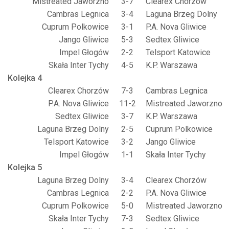
Mistreated Jaworzno
3-7
Clearex Chorzów
Cambras Legnica
3-4
Laguna Brzeg Dolny
Cuprum Polkowice
3-1
P.A. Nova Gliwice
Jango Gliwice
5-3
Sedtex Gliwice
Impel Głogów
2-2
Telsport Katowice
Skała Inter Tychy
4-5
K.P. Warszawa
Kolejka 4
Clearex Chorzów
7-3
Cambras Legnica
P.A. Nova Gliwice
11-2
Mistreated Jaworzno
Sedtex Gliwice
3-7
K.P. Warszawa
Laguna Brzeg Dolny
2-5
Cuprum Polkowice
Telsport Katowice
3-2
Jango Gliwice
Impel Głogów
1-1
Skała Inter Tychy
Kolejka 5
Laguna Brzeg Dolny
3-4
Clearex Chorzów
Cambras Legnica
2-2
P.A. Nova Gliwice
Cuprum Polkowice
5-0
Mistreated Jaworzno
Skała Inter Tychy
7-3
Sedtex Gliwice