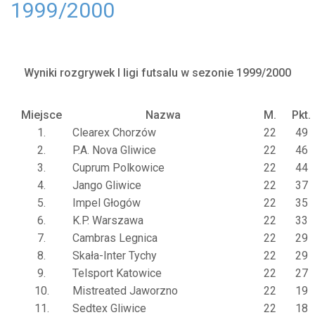
1999/2000
Wyniki rozgrywek I ligi futsalu w sezonie 1999/2000
Miejsce
Nazwa
M.
Pkt.
1.
Clearex Chorzów
22
49
2.
P.A. Nova Gliwice
22
46
3.
Cuprum Polkowice
22
44
4.
Jango Gliwice
22
37
5.
Impel Głogów
22
35
6.
K.P. Warszawa
22
33
7.
Cambras Legnica
22
29
8.
Skała-Inter Tychy
22
29
9.
Telsport Katowice
22
27
10.
Mistreated Jaworzno
22
19
11.
Sedtex Gliwice
22
18