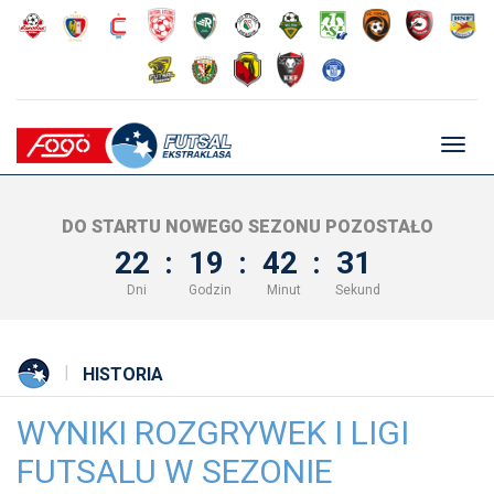
Głów
nawig
DO STARTU NOWEGO SEZONU POZOSTAŁO
22
:
19
:
42
:
30
Dni
Godzin
Minut
Sekund
HISTORIA
WYNIKI ROZGRYWEK I LIGI
FUTSALU W SEZONIE