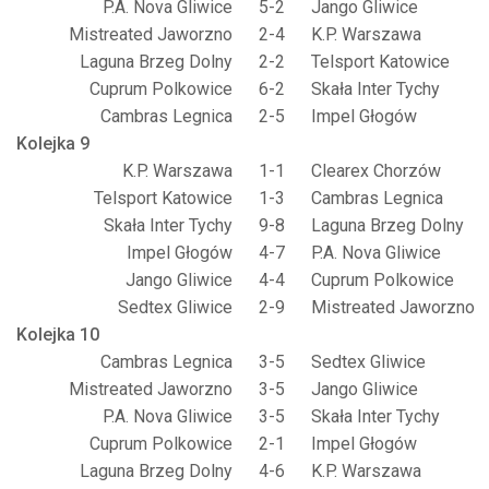
P.A. Nova Gliwice
5-2
Jango Gliwice
Mistreated Jaworzno
2-4
K.P. Warszawa
Laguna Brzeg Dolny
2-2
Telsport Katowice
Cuprum Polkowice
6-2
Skała Inter Tychy
Cambras Legnica
2-5
Impel Głogów
Kolejka 9
K.P. Warszawa
1-1
Clearex Chorzów
Telsport Katowice
1-3
Cambras Legnica
Skała Inter Tychy
9-8
Laguna Brzeg Dolny
Impel Głogów
4-7
P.A. Nova Gliwice
Jango Gliwice
4-4
Cuprum Polkowice
Sedtex Gliwice
2-9
Mistreated Jaworzno
Kolejka 10
Cambras Legnica
3-5
Sedtex Gliwice
Mistreated Jaworzno
3-5
Jango Gliwice
P.A. Nova Gliwice
3-5
Skała Inter Tychy
Cuprum Polkowice
2-1
Impel Głogów
Laguna Brzeg Dolny
4-6
K.P. Warszawa