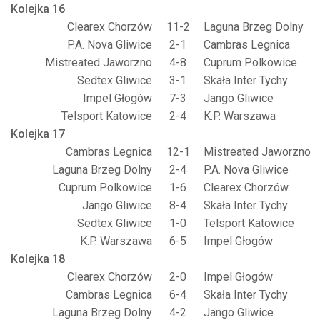
Kolejka 16
Clearex Chorzów
11-2
Laguna Brzeg Dolny
P.A. Nova Gliwice
2-1
Cambras Legnica
Mistreated Jaworzno
4-8
Cuprum Polkowice
Sedtex Gliwice
3-1
Skała Inter Tychy
Impel Głogów
7-3
Jango Gliwice
Telsport Katowice
2-4
K.P. Warszawa
Kolejka 17
Cambras Legnica
12-1
Mistreated Jaworzno
Laguna Brzeg Dolny
2-4
P.A. Nova Gliwice
Cuprum Polkowice
1-6
Clearex Chorzów
Jango Gliwice
8-4
Skała Inter Tychy
Sedtex Gliwice
1-0
Telsport Katowice
K.P. Warszawa
6-5
Impel Głogów
Kolejka 18
Clearex Chorzów
2-0
Impel Głogów
Cambras Legnica
6-4
Skała Inter Tychy
Laguna Brzeg Dolny
4-2
Jango Gliwice