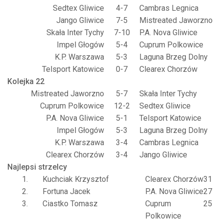
Sedtex Gliwice
4-7
Cambras Legnica
Jango Gliwice
7-5
Mistreated Jaworzno
Skała Inter Tychy
7-10
P.A. Nova Gliwice
Impel Głogów
5-4
Cuprum Polkowice
K.P. Warszawa
5-3
Laguna Brzeg Dolny
Telsport Katowice
0-7
Clearex Chorzów
Kolejka 22
Mistreated Jaworzno
5-7
Skała Inter Tychy
Cuprum Polkowice
12-2
Sedtex Gliwice
P.A. Nova Gliwice
5-1
Telsport Katowice
Impel Głogów
5-3
Laguna Brzeg Dolny
K.P. Warszawa
3-4
Cambras Legnica
Clearex Chorzów
3-4
Jango Gliwice
Najlepsi strzelcy
1.
Kuchciak Krzysztof
Clearex Chorzów
31
2.
Fortuna Jacek
P.A. Nova Gliwice
27
3.
Ciastko Tomasz
Cuprum
25
Polkowice