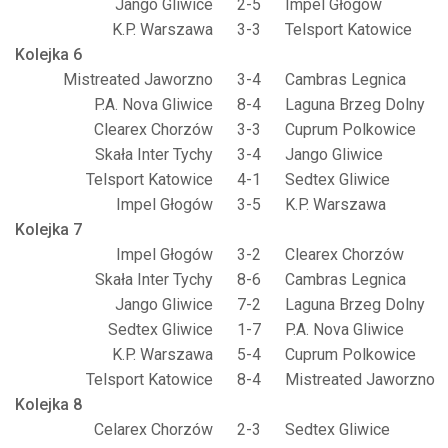
Jango Gliwice
2-5
Impel Głogów
K.P. Warszawa
3-3
Telsport Katowice
Kolejka 6
Mistreated Jaworzno
3-4
Cambras Legnica
P.A. Nova Gliwice
8-4
Laguna Brzeg Dolny
Clearex Chorzów
3-3
Cuprum Polkowice
Skała Inter Tychy
3-4
Jango Gliwice
Telsport Katowice
4-1
Sedtex Gliwice
Impel Głogów
3-5
K.P. Warszawa
Kolejka 7
Impel Głogów
3-2
Clearex Chorzów
Skała Inter Tychy
8-6
Cambras Legnica
Jango Gliwice
7-2
Laguna Brzeg Dolny
Sedtex Gliwice
1-7
P.A. Nova Gliwice
K.P. Warszawa
5-4
Cuprum Polkowice
Telsport Katowice
8-4
Mistreated Jaworzno
Kolejka 8
Celarex Chorzów
2-3
Sedtex Gliwice