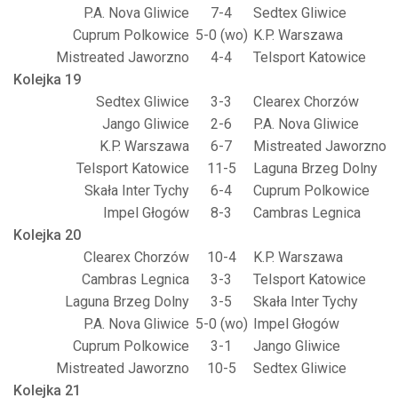
P.A. Nova Gliwice
7-4
Sedtex Gliwice
Cuprum Polkowice
5-0 (wo)
K.P. Warszawa
Mistreated Jaworzno
4-4
Telsport Katowice
Kolejka 19
Sedtex Gliwice
3-3
Clearex Chorzów
Jango Gliwice
2-6
P.A. Nova Gliwice
K.P. Warszawa
6-7
Mistreated Jaworzno
Telsport Katowice
11-5
Laguna Brzeg Dolny
Skała Inter Tychy
6-4
Cuprum Polkowice
Impel Głogów
8-3
Cambras Legnica
Kolejka 20
Clearex Chorzów
10-4
K.P. Warszawa
Cambras Legnica
3-3
Telsport Katowice
Laguna Brzeg Dolny
3-5
Skała Inter Tychy
P.A. Nova Gliwice
5-0 (wo)
Impel Głogów
Cuprum Polkowice
3-1
Jango Gliwice
Mistreated Jaworzno
10-5
Sedtex Gliwice
Kolejka 21