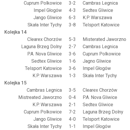
Cuprum Polkowice
3-2
Cambras Legnica
Impel Głogów
4-3
Sedtex Gliwice
Jango Gliwice
6-3
K.P. Warszawa
Skała Inter Tychy
3-8
Telsport Katowice
Kolejka 14
Clearex Chorzów
5-3
Misterated Jaworzno
Laguna Brzeg Dolny
2-7
Cambras Legnica
P.A. Nova Gliwice
3-6
Cuprum Polkowice
Sedtex Gliwice
1-6
Jagno Gliwice
Telsport Katowice
3-6
Impel Głogów
K.P. Warszawa
1-3
Skała Inter Tychy
Kolejka 15
Cambras Legnica
3-5
Clearex Chorzów
Mistreated Jaworzno
0-4
P.A. Nova Gliwice
K.P. Warszawa
2-1
Sedtex Gliwice
Cuprum Polkowice
7-2
Laguna Brzeg Dolny
Jango Gliwice
4-0
Telsport Katowice
Skała Inter Tychy
1-1
Impel Głogów