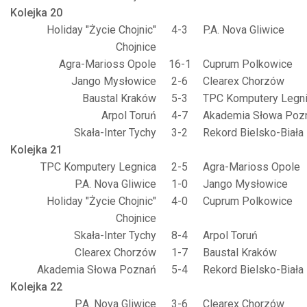
Kolejka 20
Holiday "Życie Chojnic"
4-3
P.A. Nova Gliwice
Chojnice
Agra-Marioss Opole
16-1
Cuprum Polkowice
Jango Mysłowice
2-6
Clearex Chorzów
Baustal Kraków
5-3
TPC Komputery Legn
Arpol Toruń
4-7
Akademia Słowa Poz
Skała-Inter Tychy
3-2
Rekord Bielsko-Biała
Kolejka 21
TPC Komputery Legnica
2-5
Agra-Marioss Opole
P.A. Nova Gliwice
1-0
Jango Mysłowice
Holiday "Życie Chojnic"
4-0
Cuprum Polkowice
Chojnice
Skała-Inter Tychy
8-4
Arpol Toruń
Clearex Chorzów
1-7
Baustal Kraków
Akademia Słowa Poznań
5-4
Rekord Bielsko-Biała
Kolejka 22
P.A. Nova Gliwice
3-6
Clearex Chorzów