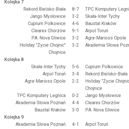
Kolejka 7
Rekord Bielsko-Biała
8-7
TPC Komputery Legn
Jango Mysłowice
3-2
Skała-Inter Tychy
Cuprum Polkowice
4-6
Baustal Kraków
Clearex Chorzów
9-1
Arpol Toruń
P.A. Nova Gliwice
3-2
Agra-Marioss Opole
Holiday "Życie Chojnic"
3-2
Akademia Słowa Poz
Chojnice
Kolejka 8
Skała-Inter Tychy
5-6
Cuprum Polkowice
Arpol Toruń
3-4
Rekord Bielsko-Biała
Agra-Marioss Opole
2-2
Holiday "Życie Chojni
Chojnice
TPC Komputery Legnica
0-2
Jango Mysłowice
Akademia Słowa Poznań
4-4
Clearex Chorzów
Baustal Kraków
3-0
P.A. Nova Gliwice
Kolejka 9
Akademia Słowa Poznań
4-1
Arpol Toruń