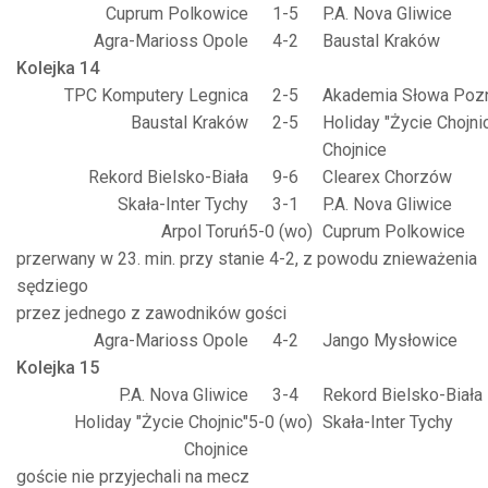
Cuprum Polkowice
1-5
P.A. Nova Gliwice
Agra-Marioss Opole
4-2
Baustal Kraków
Kolejka 14
TPC Komputery Legnica
2-5
Akademia Słowa Poz
Baustal Kraków
2-5
Holiday "Życie Chojni
Chojnice
Rekord Bielsko-Biała
9-6
Clearex Chorzów
Skała-Inter Tychy
3-1
P.A. Nova Gliwice
Arpol Toruń
5-0 (wo)
Cuprum Polkowice
przerwany w 23. min. przy stanie 4-2, z powodu znieważenia
sędziego
przez jednego z zawodników gości
Agra-Marioss Opole
4-2
Jango Mysłowice
Kolejka 15
P.A. Nova Gliwice
3-4
Rekord Bielsko-Biała
Holiday "Życie Chojnic"
5-0 (wo)
Skała-Inter Tychy
Chojnice
goście nie przyjechali na mecz