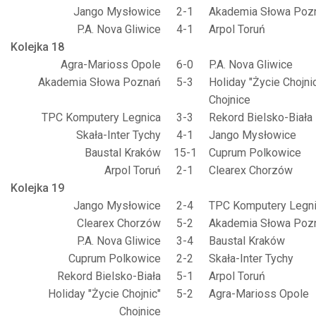
Jango Mysłowice
2-1
Akademia Słowa Poz
P.A. Nova Gliwice
4-1
Arpol Toruń
Kolejka 18
Agra-Marioss Opole
6-0
P.A. Nova Gliwice
Akademia Słowa Poznań
5-3
Holiday "Życie Chojni
Chojnice
TPC Komputery Legnica
3-3
Rekord Bielsko-Biała
Skała-Inter Tychy
4-1
Jango Mysłowice
Baustal Kraków
15-1
Cuprum Polkowice
Arpol Toruń
2-1
Clearex Chorzów
Kolejka 19
Jango Mysłowice
2-4
TPC Komputery Legn
Clearex Chorzów
5-2
Akademia Słowa Poz
P.A. Nova Gliwice
3-4
Baustal Kraków
Cuprum Polkowice
2-2
Skała-Inter Tychy
Rekord Bielsko-Biała
5-1
Arpol Toruń
Holiday "Życie Chojnic"
5-2
Agra-Marioss Opole
Chojnice