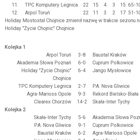
11.
TPC Komputery Legnica
22
15
4
3
15
65-1
12.
Arpol Toruń
22
11
3
2
17
51-1
Holiday Mostostal Chojnice zmienił nazwę w trakcie sezonu na
Holiday "Życie Chojnic" Chojnice.
Kolejka 1
Arpol Toruń
3-8
Baustal Kraków
Akademia Słowa Poznań
6-0
Cuprum Polkowice
Holiday "Życie Chojnic"
6-4
Jango Mysłowice
Chojnice
TPC Komputery Legnica
2-7
P.A. Nova Gliwice
Agra-Marioss Opole
9-3
Rekord Bielsko-Biała
Clearex Chorzów
14-2
Skała-Inter Tychy
Kolejka 2
Skała-Inter Tychy
5-6
Akademia Słowa Poz
P.A. Nova Gliwice
9-1
Cuprum Polkowice
Baustal Kraków
6-2
Agra-Marioss Opole