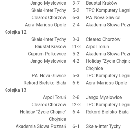
Jango Mysłowice
3-7
Baustal Kraków
Skała-Inter Tychy
5-2
TPC Komputery Legn
Clearex Chorzów
6-3
P.A. Nova Gliwice
Agra-Marioss Opole
2-4
Akademia Słowa Poz
Kolejka 12
Skała-Inter Tychy
3-3
Clearex Chorzów
Baustal Kraków
11-3
Arpol Toruń
Cuprum Polkowice
5-2
Akademia Słowa Poz
Jango Mysłowice
4-2
Holiday "Życie Chojni
Chojnice
P.A. Nova Gliwice
5-3
TPC Komputery Legn
Rekord Bielsko-Biała
6-6
Agra-Marioss Opole
Kolejka 13
Arpol Toruń
2-8
Jango Mysłowice
Clearex Chorzów
12-3
TPC Komputery Legn
Holiday "Życie Chojnic"
6-4
Rekord Bielsko-Biała
Chojnice
Akademia Słowa Poznań
6-1
Skała-Inter Tychy