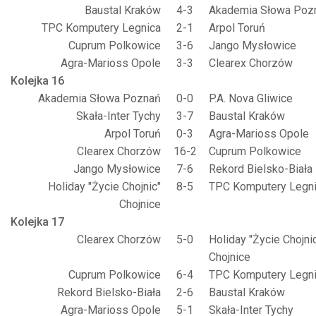
Baustal Kraków
4-3
Akademia Słowa Poz
TPC Komputery Legnica
2-1
Arpol Toruń
Cuprum Polkowice
3-6
Jango Mysłowice
Agra-Marioss Opole
3-3
Clearex Chorzów
Kolejka 16
Akademia Słowa Poznań
0-0
P.A. Nova Gliwice
Skała-Inter Tychy
3-7
Baustal Kraków
Arpol Toruń
0-3
Agra-Marioss Opole
Clearex Chorzów
16-2
Cuprum Polkowice
Jango Mysłowice
7-6
Rekord Bielsko-Biała
Holiday "Życie Chojnic"
8-5
TPC Komputery Legn
Chojnice
Kolejka 17
Clearex Chorzów
5-0
Holiday "Życie Chojni
Chojnice
Cuprum Polkowice
6-4
TPC Komputery Legn
Rekord Bielsko-Biała
2-6
Baustal Kraków
Agra-Marioss Opole
5-1
Skała-Inter Tychy