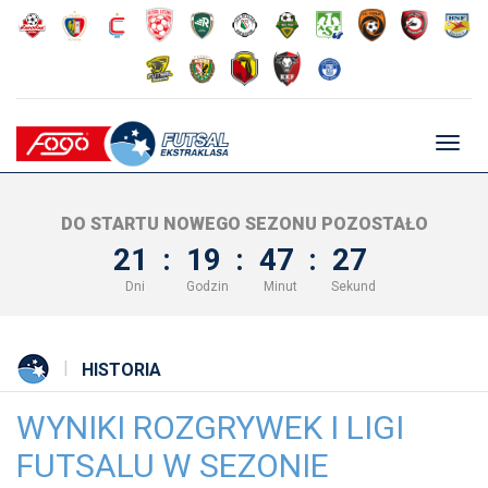
Głów
nawig
DO STARTU NOWEGO SEZONU POZOSTAŁO
21
:
19
:
47
:
26
Dni
Godzin
Minut
Sekund
HISTORIA
WYNIKI ROZGRYWEK I LIGI
FUTSALU W SEZONIE