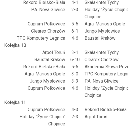
Rekord Bielsko-Biała
4-1
Skała-Inter Tychy
P.A. Nova Gliwice
2-3
Holiday "Życie Chojni
Chojnice
Cuprum Polkowice
5-6
Agra-Marioss Opole
Clearex Chorzów
6-1
Jango Mysłowice
TPC Komputery Legnica
4-6
Baustal Kraków
Kolejka 10
Arpol Toruń
3-1
Skała-Inter Tychy
Baustal Kraków
6-10
Clearex Chorzów
Rekord Bielsko-Biała
5-5
Akademia Słowa Poz
Agra-Marioss Opole
3-0
TPC Komputery Legn
Jango Mysłowice
3-3
P.A. Nova Gliwice
Cuprum Polkowice
4-6
Holiday "Życie Chojni
Chojnice
Kolejka 11
Cuprum Polkowice
4-3
Rekord Bielsko-Biała
Holiday "Życie Chojnic"
7-3
Arpol Toruń
Chojnice