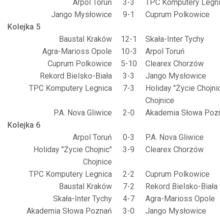
Arpol Toruń
3-3
TPC Komputery Legn
Jango Mysłowice
9-1
Cuprum Polkowice
Kolejka 5
Baustal Kraków
12-1
Skała-Inter Tychy
Agra-Marioss Opole
10-3
Arpol Toruń
Cuprum Polkowice
5-10
Clearex Chorzów
Rekord Bielsko-Biała
3-3
Jango Mysłowice
TPC Komputery Legnica
7-3
Holiday "Życie Chojni
Chojnice
P.A. Nova Gliwice
2-0
Akademia Słowa Poz
Kolejka 6
Arpol Toruń
0-3
P.A. Nova Gliwice
Holiday "Życie Chojnic"
3-9
Clearex Chorzów
Chojnice
TPC Komputery Legnica
2-2
Cuprum Polkowice
Baustal Kraków
7-2
Rekord Bielsko-Biała
Skała-Inter Tychy
4-7
Agra-Marioss Opole
Akademia Słowa Poznań
3-0
Jango Mysłowice