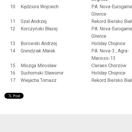
10
Kędziora Wojciech
P.A. Nova-Eurogam
Gliwice
11
Szal Andrzej
Rekord Bielsko Biał
12
Korczyński Błażej
P.A. Nova-Eurogam
Gliwice
13
Borowski Andrzej
Holiday Chojnice
14
Grendziak Marek
P.A. Nova-3 ; Agra-
Marioss-13
15
Miozga Mirosław
Cleraex Chorzów
16
Suchomski Sławomir
Holiday Chojnice
17
Wiejacha Tomasz
Rekord Bielsko Biał