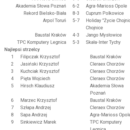
Akademia Słowa Poznań
6-2
Agra-Marioss Opole
Rekord Bielsko-Biała
8-3
Cuprum Polkowice
Arpol Toruń
5-7
Holiday "Życie Chojni
Chojnice
Baustal Kraków
4-3
Jango Mysłowice
TPC Komputery Legnica
5-3
Skała-Inter Tychy
Najlepsi strzelcy
1
Filipczak Krzysztof
Baustal Kraków
2
Jasiński Krzysztof
Cleraex Chorzów
3
Kuchciak Krzysztof
Cleraex Chorzów
4
Pięta Wojciech
Cleraex Chorzów
5
Hirsch Klaudiusz
Akademia Słowa
Poznań
6
Marzec Krzysztof
Baustal Kraków
7
Szłapa Andrzej
Cleraex Chorzów
8
Sapa Andrzej
Agra-Marioss Opol
9
Sinkiewicz Marek
TPC Komputery
Legnica