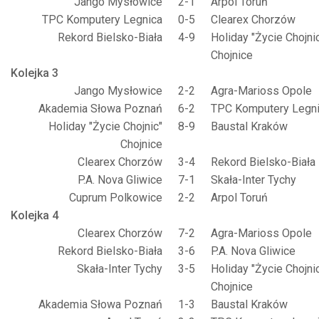
Jango Mysłowice
2-1
Arpol Toruń
TPC Komputery Legnica
0-5
Clearex Chorzów
Rekord Bielsko-Biała
4-9
Holiday "Życie Chojni
Chojnice
Kolejka 3
Jango Mysłowice
2-2
Agra-Marioss Opole
Akademia Słowa Poznań
6-2
TPC Komputery Legn
Holiday "Życie Chojnic"
8-9
Baustal Kraków
Chojnice
Clearex Chorzów
3-4
Rekord Bielsko-Biała
P.A. Nova Gliwice
7-1
Skała-Inter Tychy
Cuprum Polkowice
2-2
Arpol Toruń
Kolejka 4
Clearex Chorzów
7-2
Agra-Marioss Opole
Rekord Bielsko-Biała
3-6
P.A. Nova Gliwice
Skała-Inter Tychy
3-5
Holiday "Życie Chojni
Chojnice
Akademia Słowa Poznań
1-3
Baustal Kraków