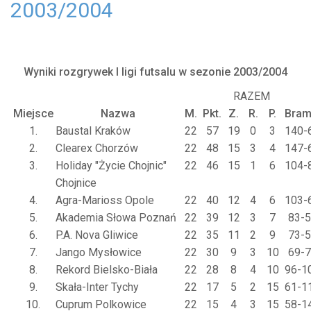
2003/2004
Wyniki rozgrywek I ligi futsalu w sezonie
2003/2004
RAZEM
Miejsce
Nazwa
M.
Pkt.
Z.
R.
P.
Bram
1.
Baustal Kraków
22
57
19
0
3
140-
2.
Clearex Chorzów
22
48
15
3
4
147-
3.
Holiday "Życie Chojnic"
22
46
15
1
6
104-
Chojnice
4.
Agra-Marioss Opole
22
40
12
4
6
103-
5.
Akademia Słowa Poznań
22
39
12
3
7
83-
6.
P.A. Nova Gliwice
22
35
11
2
9
73-
7.
Jango Mysłowice
22
30
9
3
10
69-
8.
Rekord Bielsko-Biała
22
28
8
4
10
96-1
9.
Skała-Inter Tychy
22
17
5
2
15
61-1
10.
Cuprum Polkowice
22
15
4
3
15
58-1