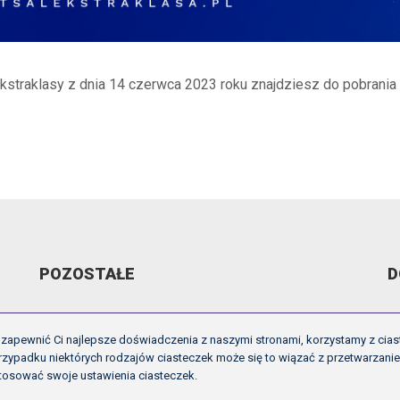
Ekstraklasy z dnia 14 czerwca 2023 roku znajdziesz do pobrania
POZOSTAŁE
D
ARCHIWUM VIDEO
R
zapewnić Ci najlepsze doświadczenia z naszymi stronami, korzystamy z cias
GALERIE
U
zypadku niektórych rodzajów ciasteczek może się to wiązać z przetwarzani
tosować swoje ustawienia ciasteczek.
OFICJALNE LOGO
I