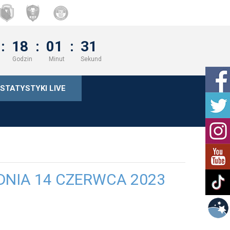
:
18
:
01
:
30
Godzin
Minut
Sekund
STATYSTYKI LIVE
DNIA 14 CZERWCA 2023