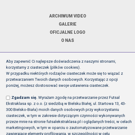
ARCHIWUM VIDEO
GALERIE
OFICJALNE LOGO
O NAS
Aby zapewnić Ci najlepsze doświadczenia z naszymi stronami,
DOKUMENTY
korzystamy z ciasteczek (plików cookies).
W przypadku niektórych rodzajów ciasteczek może się to wiązać z
przetwarzaniem Twoich danych osobowych. Korzystając z opcji
REGULAMIN ROZGRYWEK FE
poniżej, możesz dostosować swoje ustawienia ciasteczek.
UCHWAŁY ZARZĄDU PZPN
Zgadzam się.
Wyrażam zgodę na przetwarzanie przez Futsal
INNE
Ekstraklasa sp. z o.o. (z siedzibą w Bielsku Białej, ul. Startowa 13, 43-
POLITYKA PRYWATNOŚCI
300 Bielsko-Biała) moich danych osobowych przy wykorzystaniu
ciasteczek, w tym w zakresie dotyczącym czynności wykonywanych
przeze mnie na stronie futsalekstraklasa.pl i oglądanych treści, w celach
marketingowych, w tym w oparciu o zautomatyzowane przetwarzanie
Copyright (c) Futsal Ekstraklasa 2026
zawierające elementy profilowania, w szczególności w celu