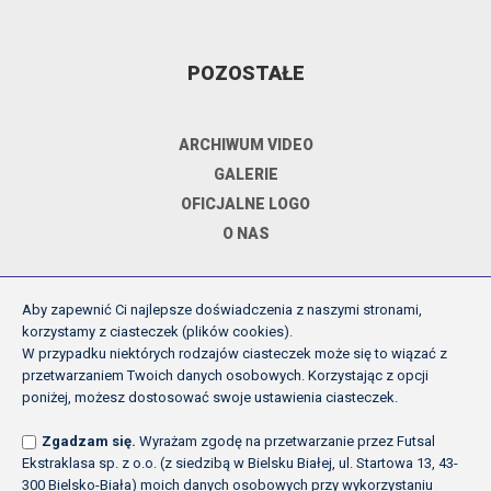
POZOSTAŁE
ARCHIWUM VIDEO
GALERIE
OFICJALNE LOGO
O NAS
Aby zapewnić Ci najlepsze doświadczenia z naszymi stronami,
DOKUMENTY
korzystamy z ciasteczek (plików cookies).
W przypadku niektórych rodzajów ciasteczek może się to wiązać z
przetwarzaniem Twoich danych osobowych. Korzystając z opcji
REGULAMIN ROZGRYWEK FE
poniżej, możesz dostosować swoje ustawienia ciasteczek.
UCHWAŁY ZARZĄDU PZPN
Zgadzam się.
Wyrażam zgodę na przetwarzanie przez Futsal
INNE
Ekstraklasa sp. z o.o. (z siedzibą w Bielsku Białej, ul. Startowa 13, 43-
POLITYKA PRYWATNOŚCI
300 Bielsko-Biała) moich danych osobowych przy wykorzystaniu