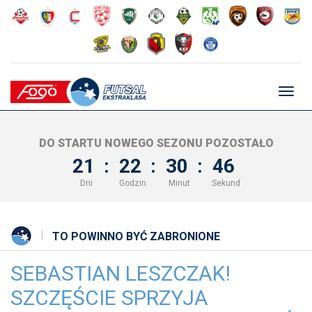
Głów
nawig
DO STARTU NOWEGO SEZONU POZOSTAŁO
21
:
22
:
30
:
46
Dni
Godzin
Minut
Sekund
TO POWINNO BYĆ ZABRONIONE
SEBASTIAN LESZCZAK!
SZCZĘŚCIE SPRZYJA