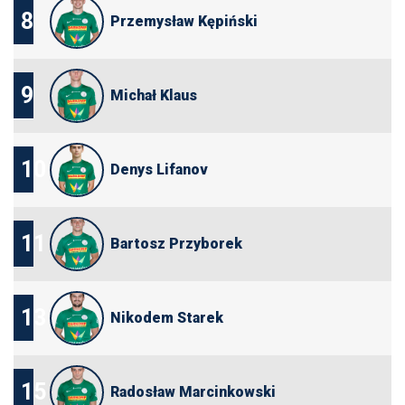
8
Przemysław Kępiński
9
Michał Klaus
10
Denys Lifanov
11
Bartosz Przyborek
13
Nikodem Starek
15
Radosław Marcinkowski