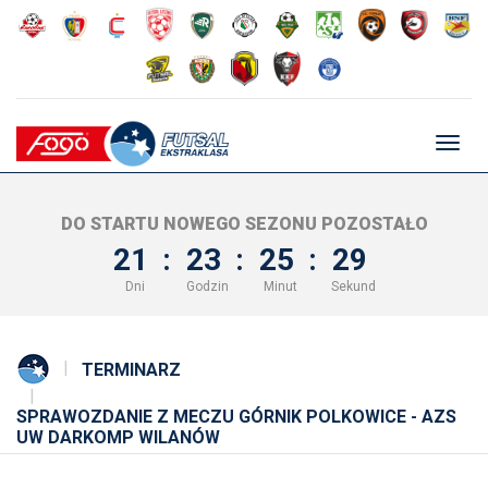
Głów
nawig
DO STARTU NOWEGO SEZONU POZOSTAŁO
21
:
23
:
25
:
28
Dni
Godzin
Minut
Sekund
TERMINARZ
SPRAWOZDANIE Z MECZU GÓRNIK POLKOWICE - AZS
UW DARKOMP WILANÓW