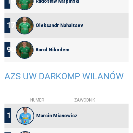
16
Radosław Karpiński
17
Oleksandr Nahaitsev
96
Karol Nikodem
AZS UW DARKOMP WILANÓW
NUMER
ZAWODNIK
1
Marcin Mianowicz