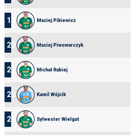
17
Maciej Pikiewicz
20
Maciej Piwowarczyk
22
Michał Rabiej
25
Kamil Wójcik
29
Sylwester Wielgat