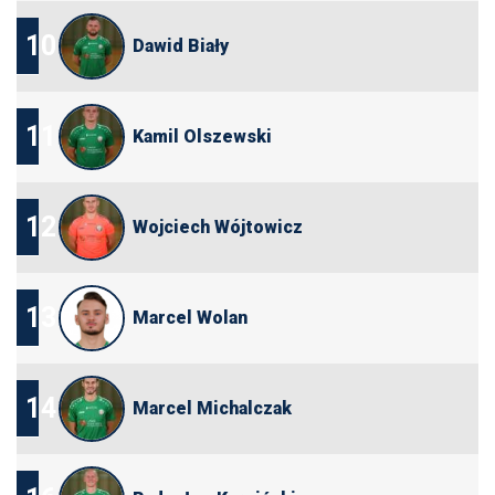
10
Dawid Biały
11
Kamil Olszewski
12
Wojciech Wójtowicz
13
Marcel Wolan
14
Marcel Michalczak