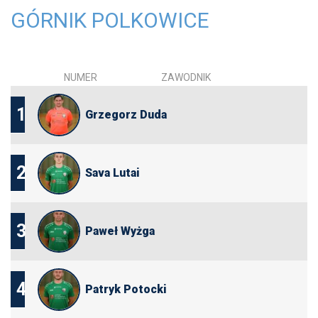
GÓRNIK POLKOWICE
NUMER
ZAWODNIK
1
Grzegorz Duda
2
Sava Lutai
3
Paweł Wyżga
4
Patryk Potocki