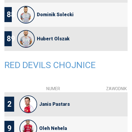
88
Dominik Solecki
89
Hubert Olszak
RED DEVILS CHOJNICE
NUMER
ZAWODNIK
2
Janis Pastars
9
Oleh Nehela