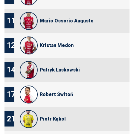
11
Mario Ossorio Augusto
12
Kristan Medon
14
Patryk Laskowski
17
Robert Świtoń
21
Piotr Kąkol