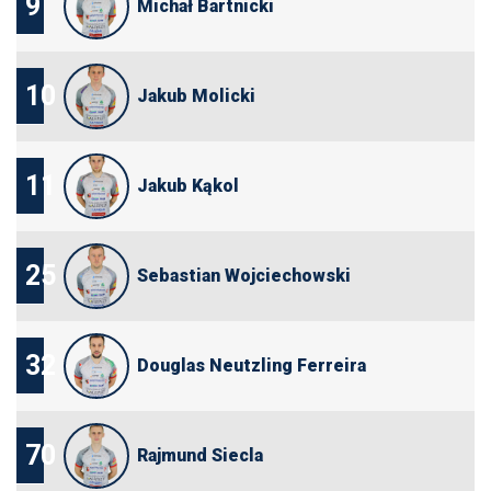
9
Michał Bartnicki
10
Jakub Molicki
11
Jakub Kąkol
25
Sebastian Wojciechowski
32
Douglas Neutzling Ferreira
70
Rajmund Siecla