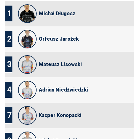
1
Michał Długosz
2
Orfeusz Jarożek
3
Mateusz Lisowski
4
Adrian Niedźwiedzki
7
Kacper Konopacki