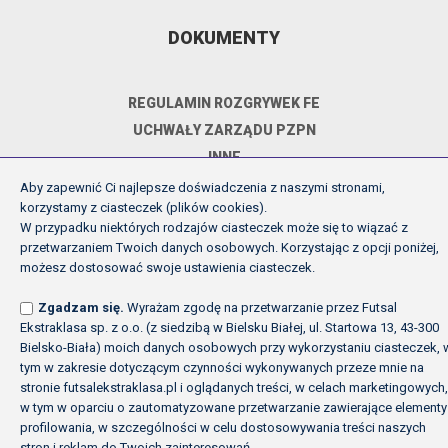
DOKUMENTY
REGULAMIN ROZGRYWEK FE
UCHWAŁY ZARZĄDU PZPN
INNE
POLITYKA PRYWATNOŚCI
Aby zapewnić Ci najlepsze doświadczenia z naszymi stronami,
korzystamy z ciasteczek (plików cookies).
W przypadku niektórych rodzajów ciasteczek może się to wiązać z
przetwarzaniem Twoich danych osobowych. Korzystając z opcji poniżej,
Copyright (c) Futsal Ekstraklasa 2026
możesz dostosować swoje ustawienia ciasteczek.
Created by Fabryka w chmurach
Zgadzam się.
Wyrażam zgodę na przetwarzanie przez Futsal
Ekstraklasa sp. z o.o. (z siedzibą w Bielsku Białej, ul. Startowa 13, 43-300
Bielsko-Biała) moich danych osobowych przy wykorzystaniu ciasteczek, 
tym w zakresie dotyczącym czynności wykonywanych przeze mnie na
stronie futsalekstraklasa.pl i oglądanych treści, w celach marketingowych,
w tym w oparciu o zautomatyzowane przetwarzanie zawierające elementy
profilowania, w szczególności w celu dostosowywania treści naszych
stron i reklam do Twoich zainteresowań.