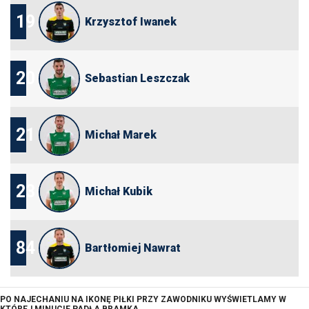
19
Krzysztof Iwanek
20
Sebastian Leszczak
21
Michał Marek
23
Michał Kubik
84
Bartłomiej Nawrat
PO NAJECHANIU NA IKONĘ PIŁKI PRZY ZAWODNIKU WYŚWIETLAMY W