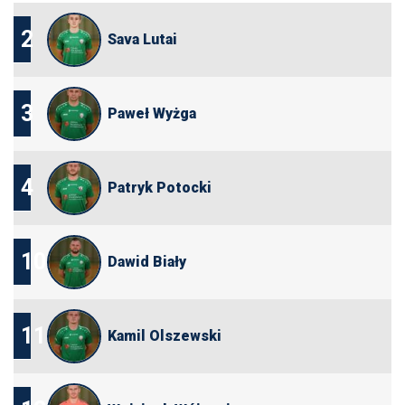
2
Sava Lutai
3
Paweł Wyżga
4
Patryk Potocki
10
Dawid Biały
11
Kamil Olszewski