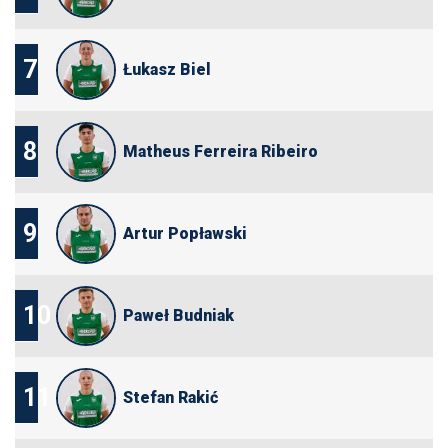
7
Łukasz Biel
8
Matheus Ferreira Ribeiro
9
Artur Popławski
10
Paweł Budniak
11
Stefan Rakić