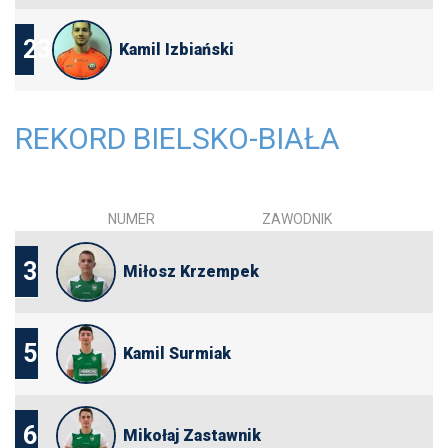
23
Kamil Izbiański
REKORD BIELSKO-BIAŁA
NUMER
ZAWODNIK
3
Miłosz Krzempek
5
Kamil Surmiak
6
Mikołaj Zastawnik