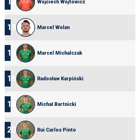
12
Wojciech Wójtowicz
13
Marcel Wolan
14
Marcel Michalczak
16
Radosław Karpiński
18
Michał Bartnicki
20
Rui Carlos Pinto