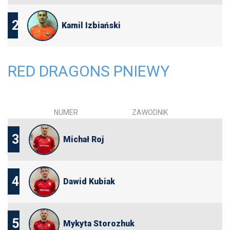
23
Kamil Izbiański
RED DRAGONS PNIEWY
NUMER
ZAWODNIK
3
Michał Roj
4
Dawid Kubiak
5
Mykyta Storozhuk