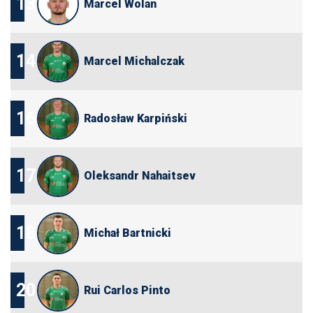
13
Marcel Wolan
14
Marcel Michalczak
16
Radosław Karpiński
17
Oleksandr Nahaitsev
18
Michał Bartnicki
20
Rui Carlos Pinto