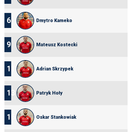
6
Dmytro Kameko
9
Mateusz Kostecki
11
Adrian Skrzypek
13
Patryk Hoły
16
Oskar Stankowiak