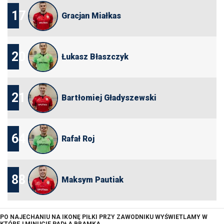
17
Gracjan Miałkas
20
Łukasz Błaszczyk
21
Bartłomiej Gładyszewski
64
Rafał Roj
88
Maksym Pautiak
PO NAJECHANIU NA IKONĘ PIŁKI PRZY ZAWODNIKU WYŚWIETLAMY W