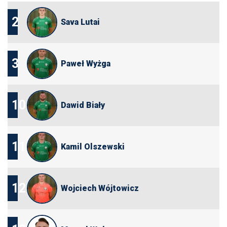
2
Sava Lutai
3
Paweł Wyżga
10
Dawid Biały
11
Kamil Olszewski
12
Wojciech Wójtowicz