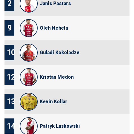
2
Janis Pastars
9
Oleh Nehela
10
Guladi Kokoladze
12
Kristan Medon
13
Kevin Kollar
14
Patryk Laskowski