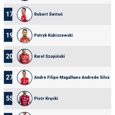
17
Robert Świtoń
19
Patryk Kubiszewski
20
Karol Szopiński
27
Andre Filipe Magalhaes Andrede Silva
55
Piotr Kręcki