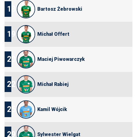
18
Bartosz Żebrowski
19
Michał Offert
20
Maciej Piwowarczyk
22
Michał Rabiej
25
Kamil Wójcik
29
Sylwester Wielgat