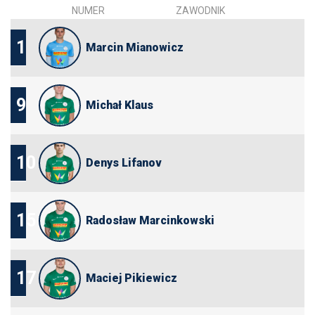
NUMER
ZAWODNIK
1
Marcin Mianowicz
9
Michał Klaus
10
Denys Lifanov
15
Radosław Marcinkowski
17
Maciej Pikiewicz