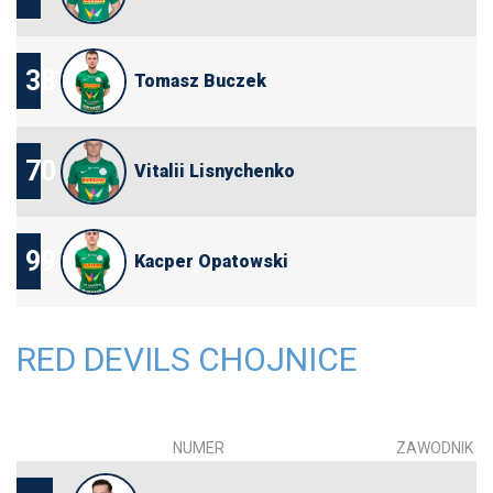
38
Tomasz Buczek
70
Vitalii Lisnychenko
99
Kacper Opatowski
RED DEVILS CHOJNICE
NUMER
ZAWODNIK