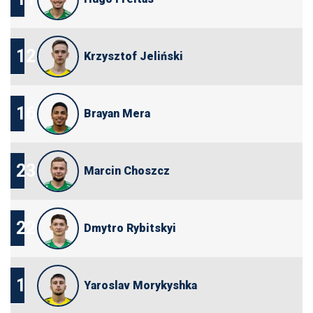
12
Krzysztof Jeliński
16
Brayan Mera
23
Marcin Choszcz
22
Dmytro Rybitskyi
1
Yaroslav Morykyshka