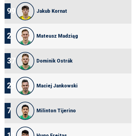
99
Jakub Kornat
2
Mateusz Madziąg
37
Dominik Ostrák
29
Maciej Jankowski
7
Milinton Tijerino
11
Hugo Freitas