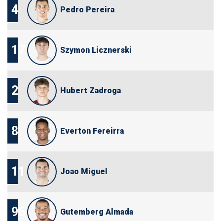
4
Pedro Pereira
17
Szymon Licznerski
2
Hubert Zadroga
8
Everton Fereirra
11
Joao Miguel
96
Gutemberg Almada