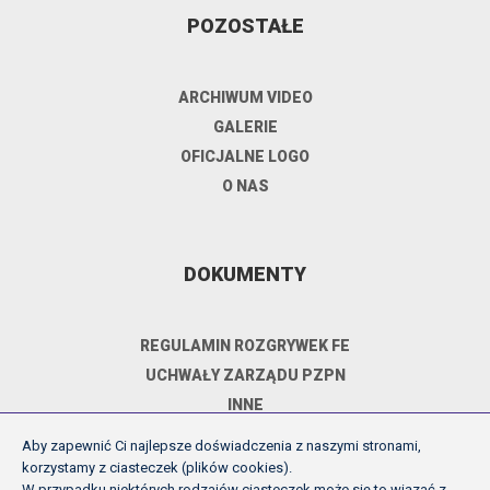
POZOSTAŁE
ARCHIWUM VIDEO
GALERIE
OFICJALNE LOGO
O NAS
DOKUMENTY
REGULAMIN ROZGRYWEK FE
UCHWAŁY ZARZĄDU PZPN
INNE
POLITYKA PRYWATNOŚCI
Aby zapewnić Ci najlepsze doświadczenia z naszymi stronami,
korzystamy z ciasteczek (plików cookies).
W przypadku niektórych rodzajów ciasteczek może się to wiązać z