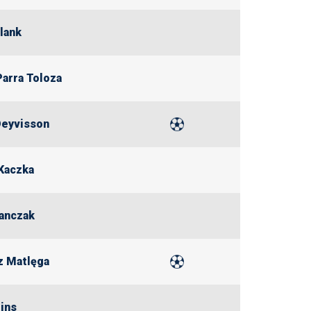
lank
Parra Toloza
Deyvisson
Kaczka
anczak
z Matlęga
ins