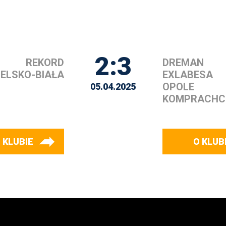
2:3
REKORD
DREMAN
IELSKO-BIAŁA
EXLABESA
OPOLE
05.04.2025
KOMPRACHC
 KLUBIE
O KLUB