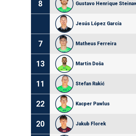
8
Gustavo Henrique Steina
Jesús López García
7
Matheus Ferreira
13
Martin Doša
11
Stefan Rakić
22
Kacper Pawlus
20
Jakub Florek