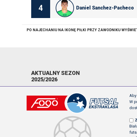
4
Daniel Sanchez-Pacheco
PO NAJECHANIU NA IKONĘ PIŁKI PRZY ZAWODNIKU WYŚWI
AKTUALNY SEZON
2025/2026
KOMUNIKATY
Aby 
TERMINARZ
W pr
dos
NAPOMNIENIA/WYKLUCZENIA
STRZELCY
NAJLEPSI ASYSTENCI
Bia
futs
KLASYFIKACJA KANADYJSKA