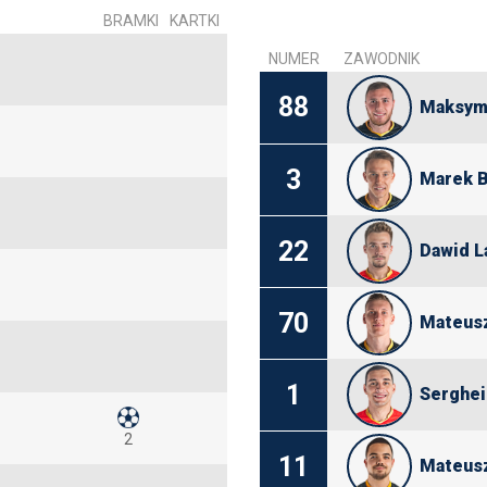
BRAMKI
KARTKI
NUMER
ZAWODNIK
88
Maksym 
3
Marek B
22
Dawid L
70
Mateus
1
Serghei
2
11
Mateus