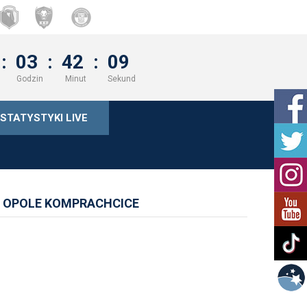
:
03
:
42
:
08
Godzin
Minut
Sekund
STATYSTYKI LIVE
A OPOLE KOMPRACHCICE