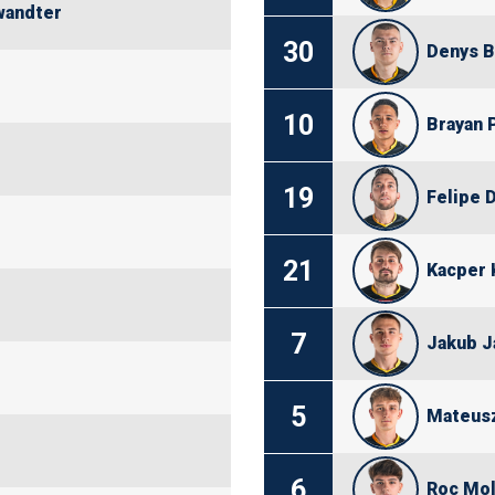
wandter
30
Denys B
10
Brayan 
19
Felipe 
21
Kacper 
7
Jakub J
5
Mateus
6
Roc Mol