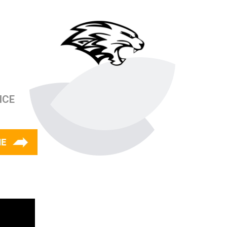
ICE
IE