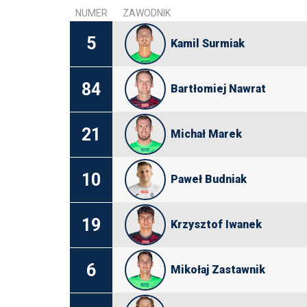
NUMER
ZAWODNIK
5
Kamil Surmiak
84
Bartłomiej Nawrat
21
Michał Marek
10
Paweł Budniak
19
Krzysztof Iwanek
6
Mikołaj Zastawnik