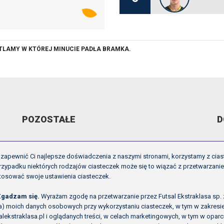
ETLAMY W KTÓREJ MINUCIE PADŁA BRAMKA.
POZOSTAŁE
D
ARCHIWUM VIDEO
R
zapewnić Ci najlepsze doświadczenia z naszymi stronami, korzystamy z cias
GALERIE
U
zypadku niektórych rodzajów ciasteczek może się to wiązać z przetwarzani
tosować swoje ustawienia ciasteczek.
OFICJALNE LOGO
I
O NAS
P
Zgadzam się.
Wyrażam zgodę na przetwarzanie przez Futsal Ekstraklasa sp. z o
ła) moich danych osobowych przy wykorzystaniu ciasteczek, w tym w zakres
alekstraklasa.pl i oglądanych treści, w celach marketingowych, w tym w opa