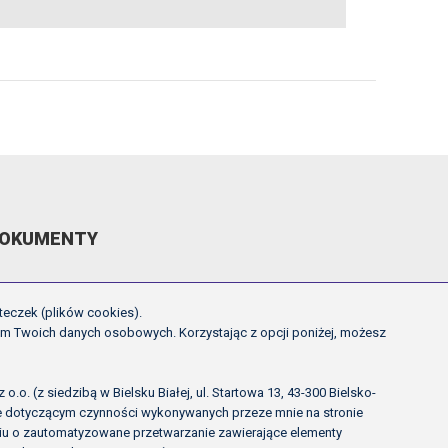
OKUMENTY
EGULAMIN ROZGRYWEK FE
teczek (plików cookies).
CHWAŁY ZARZĄDU PZPN
em Twoich danych osobowych. Korzystając z opcji poniżej, możesz
NNE
OLITYKA PRYWATNOŚCI
.o. (z siedzibą w Bielsku Białej, ul. Startowa 13, 43-300 Bielsko-
ie dotyczącym czynności wykonywanych przeze mnie na stronie
rciu o zautomatyzowane przetwarzanie zawierające elementy