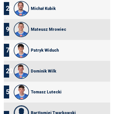
23
Michał Kubik
9
Mateusz Mrowiec
77
Patryk Widuch
20
Dominik Wilk
5
Tomasz Lutecki
Bartłomiej Twarkowski