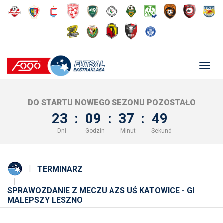
Głów
nawig
DO STARTU NOWEGO SEZONU POZOSTAŁO
23
:
09
:
37
:
48
Dni
Godzin
Minut
Sekund
TERMINARZ
SPRAWOZDANIE Z MECZU AZS UŚ KATOWICE - GI
MALEPSZY LESZNO