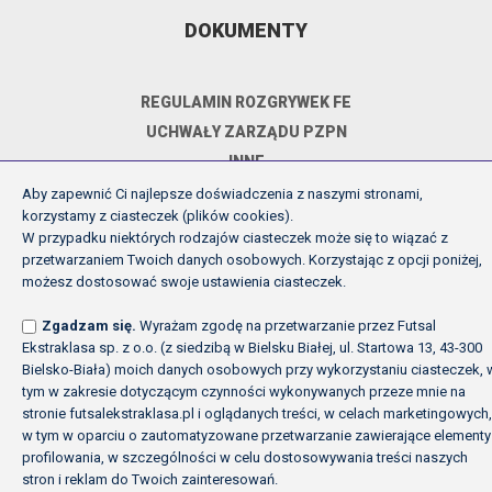
DOKUMENTY
REGULAMIN ROZGRYWEK FE
UCHWAŁY ZARZĄDU PZPN
INNE
POLITYKA PRYWATNOŚCI
Aby zapewnić Ci najlepsze doświadczenia z naszymi stronami,
korzystamy z ciasteczek (plików cookies).
W przypadku niektórych rodzajów ciasteczek może się to wiązać z
przetwarzaniem Twoich danych osobowych. Korzystając z opcji poniżej,
Copyright (c) Futsal Ekstraklasa 2026
możesz dostosować swoje ustawienia ciasteczek.
Created by Fabryka w chmurach
Zgadzam się.
Wyrażam zgodę na przetwarzanie przez Futsal
Ekstraklasa sp. z o.o. (z siedzibą w Bielsku Białej, ul. Startowa 13, 43-300
Bielsko-Biała) moich danych osobowych przy wykorzystaniu ciasteczek, 
tym w zakresie dotyczącym czynności wykonywanych przeze mnie na
stronie futsalekstraklasa.pl i oglądanych treści, w celach marketingowych,
w tym w oparciu o zautomatyzowane przetwarzanie zawierające elementy
profilowania, w szczególności w celu dostosowywania treści naszych
stron i reklam do Twoich zainteresowań.