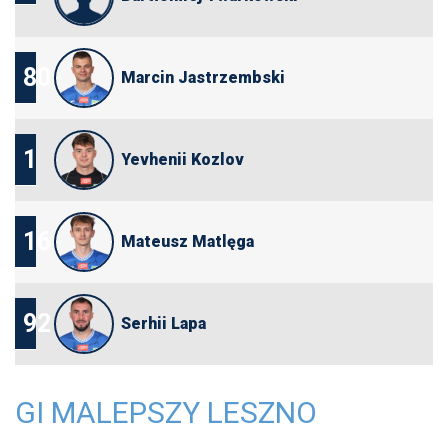
80
Marcin Jastrzembski
1
Yevhenii Kozlov
16
Mateusz Matlęga
92
Serhii Lapa
GI MALEPSZY LESZNO