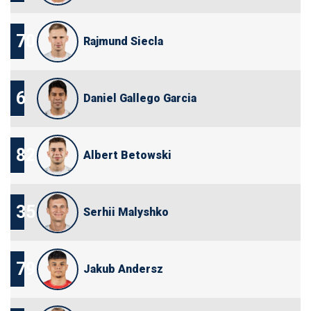
70
Rajmund Siecla
6
Daniel Gallego Garcia
82
Albert Betowski
35
Serhii Malyshko
79
Jakub Andersz