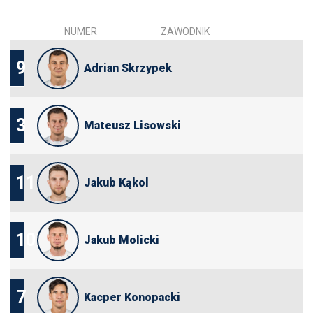
NUMER
ZAWODNIK
9
Adrian Skrzypek
3
Mateusz Lisowski
11
Jakub Kąkol
10
Jakub Molicki
7
Kacper Konopacki