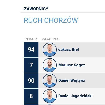
ZAWODNICY
RUCH CHORZÓW
NUMER
ZAWODNIK
94
Łukasz Biel
7
Mariusz Seget
90
Daniel Wojtyna
8
Daniel Jagodziński