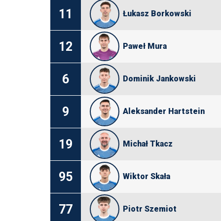
11
Łukasz Borkowski
12
Paweł Mura
6
Dominik Jankowski
9
Aleksander Hartstein
19
Michał Tkacz
95
Wiktor Skała
77
Piotr Szemiot