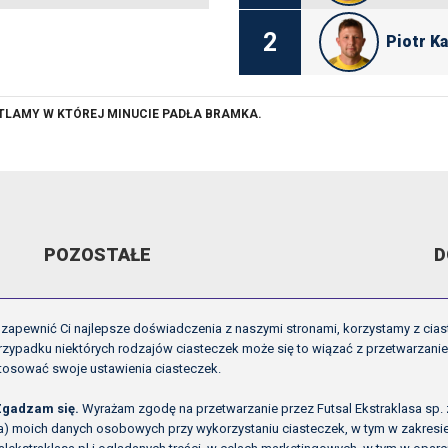
2
Piotr K
ETLAMY W KTÓREJ MINUCIE PADŁA BRAMKA.
POZOSTAŁE
D
ARCHIWUM VIDEO
R
zapewnić Ci najlepsze doświadczenia z naszymi stronami, korzystamy z cias
GALERIE
U
zypadku niektórych rodzajów ciasteczek może się to wiązać z przetwarzani
tosować swoje ustawienia ciasteczek.
OFICJALNE LOGO
I
O NAS
P
Zgadzam się.
Wyrażam zgodę na przetwarzanie przez Futsal Ekstraklasa sp. z o
ła) moich danych osobowych przy wykorzystaniu ciasteczek, w tym w zakres