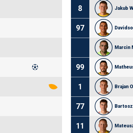
8
Jakub W
97
Davidso
Marcin 
99
Matheus
1
Brajan 
77
Bartosz
11
Mateus