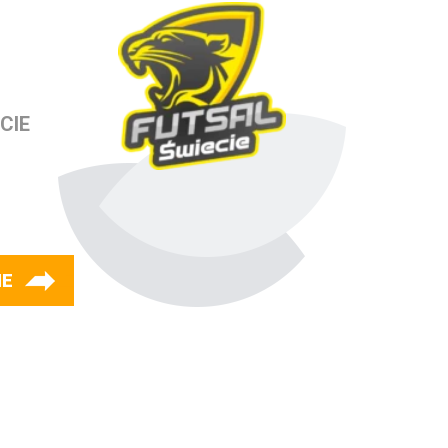
CIE
IE