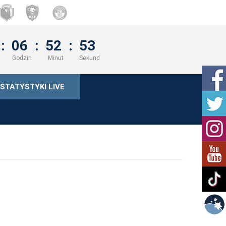
:
06
:
52
:
53
Godzin
Minut
Sekund
STATYSTYKI LIVE