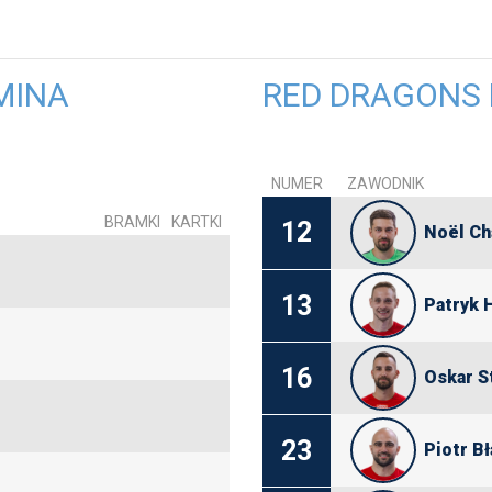
MINA
RED DRAGONS
NUMER
ZAWODNIK
BRAMKI
KARTKI
12
Noël Ch
13
Patryk 
16
Oskar S
23
Piotr B