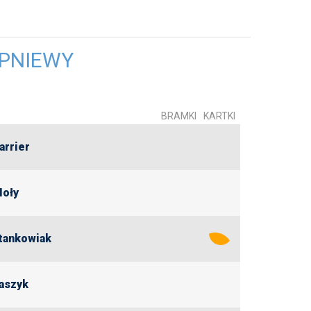
 PNIEWY
BRAMKI
KARTKI
arrier
Hoły
tankowiak
łaszyk