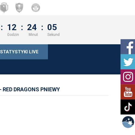
:
12
:
24
:
05
Godzin
Minut
Sekund
STATYSTYKI LIVE
- RED DRAGONS PNIEWY