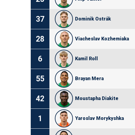
37
Dominik Ostrák
28
Viacheslav Kozhemiaka
6
Kamil Roll
55
Brayan Mera
42
Moustapha Diakite
1
Yaroslav Morykyshka