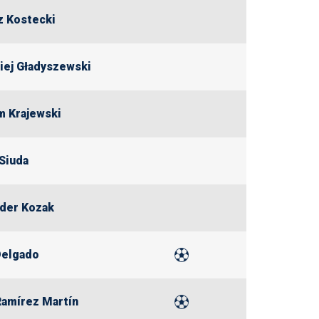
 Kostecki
iej Gładyszewski
 Krajewski
 Siuda
der Kozak
Delgado
Ramírez Martín