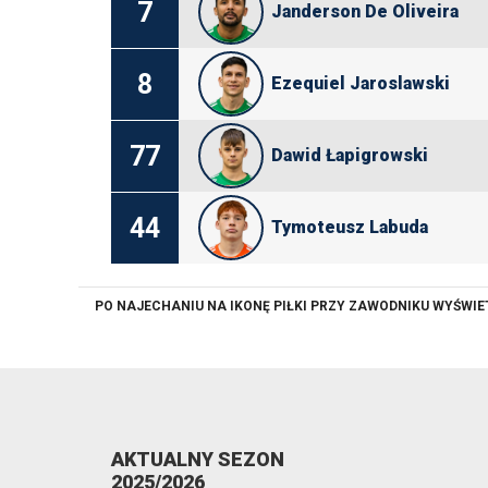
7
Janderson De Oliveira
8
Ezequiel Jaroslawski
77
Dawid Łapigrowski
44
Tymoteusz Labuda
PO NAJECHANIU NA IKONĘ PIŁKI PRZY ZAWODNIKU WYŚWI
AKTUALNY SEZON
2025/2026