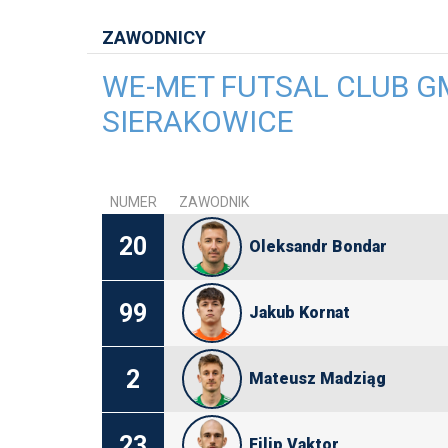
ZAWODNICY
WE-MET FUTSAL CLUB G
SIERAKOWICE
NUMER
ZAWODNIK
20
Oleksandr Bondar
99
Jakub Kornat
2
Mateusz Madziąg
23
Filip Vaktor