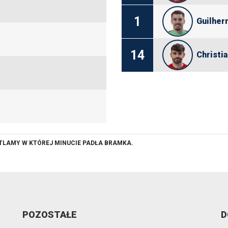
1
Guilher
14
Christi
ETLAMY W KTÓREJ MINUCIE PADŁA BRAMKA.
POZOSTAŁE
D