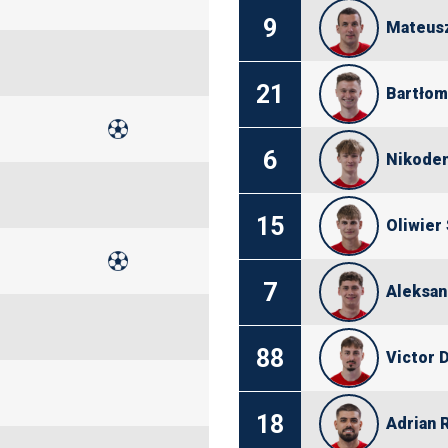
9
Mateusz
21
Bartłom
6
Nikodem
15
Oliwier
7
Aleksan
88
Victor 
18
Adrian 