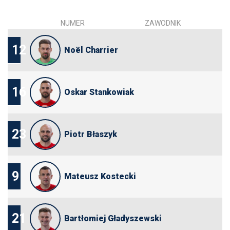
NUMER
ZAWODNIK
12
Noël Charrier
16
Oskar Stankowiak
23
Piotr Błaszyk
9
Mateusz Kostecki
21
Bartłomiej Gładyszewski