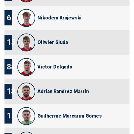
6
Nikodem Krajewski
15
Oliwier Siuda
88
Victor Delgado
18
Adrian Ramírez Martín
1
Guilherme Marcarini Gomes