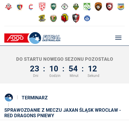
Głów
nawig
DO STARTU NOWEGO SEZONU POZOSTAŁO
23
:
10
:
54
:
12
Dni
Godzin
Minut
Sekund
TERMINARZ
SPRAWOZDANIE Z MECZU JAXAN ŚLĄSK WROCŁAW -
RED DRAGONS PNIEWY