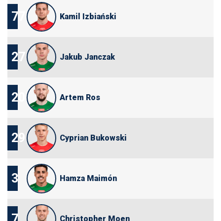
77
Kamil Izbiański
27
Jakub Janczak
20
Artem Ros
29
Cyprian Bukowski
3
Hamza Maimón
7
Christopher Moen