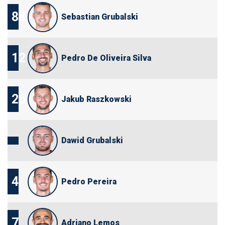
88
Sebastian Grubalski
12
Pedro De Oliveira Silva
26
Jakub Raszkowski
Dawid Grubalski
4
Pedro Pereira
7
Adriano Lemos