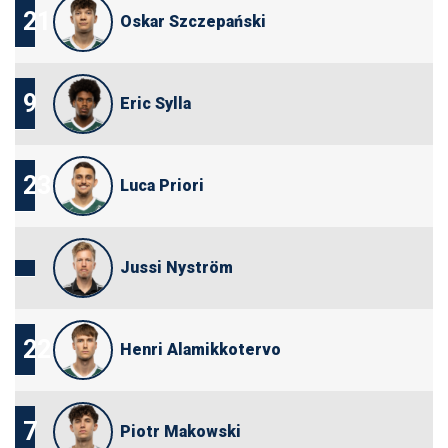
21
Oskar Szczepański
9
Eric Sylla
23
Luca Priori
Jussi Nyström
22
Henri Alamikkotervo
7
Piotr Makowski