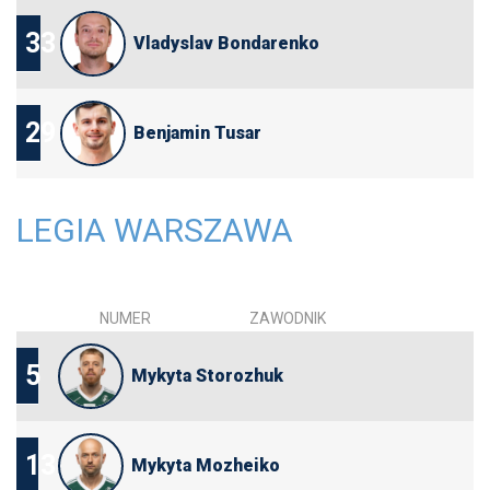
33
Vladyslav Bondarenko
29
Benjamin Tusar
LEGIA WARSZAWA
NUMER
ZAWODNIK
5
Mykyta Storozhuk
13
Mykyta Mozheiko