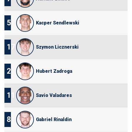
5
Kacper Sendlewski
17
Szymon Licznerski
2
Hubert Zadroga
11
Savio Valadares
8
Gabriel Rinaldin