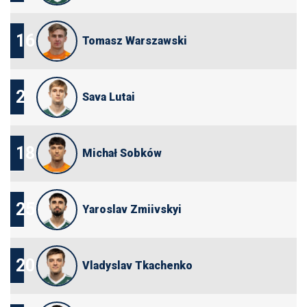
16
Tomasz Warszawski
2
Sava Lutai
18
Michał Sobków
25
Yaroslav Zmiivskyi
20
Vladyslav Tkachenko