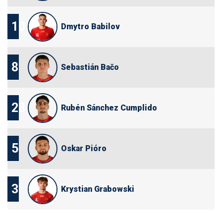
10
Dmytro Babilov
8
Sebastián Bačo
28
Rubén Sánchez Cumplido
5
Oskar Pióro
3
Krystian Grabowski