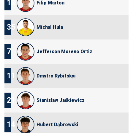
18
Filip Marton
35
Michal Hula
7
Jefferson Moreno Ortiz
11
Dmytro Rybitskyi
21
Stanisław Jaśkiewicz
14
Hubert Dąbrowski