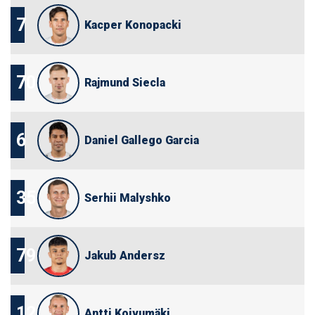
7
Kacper Konopacki
70
Rajmund Siecla
6
Daniel Gallego Garcia
35
Serhii Malyshko
79
Jakub Andersz
12
Antti Koivumäki