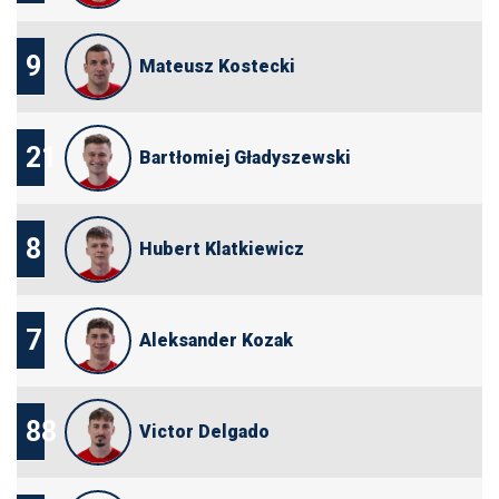
9
Mateusz Kostecki
21
Bartłomiej Gładyszewski
8
Hubert Klatkiewicz
7
Aleksander Kozak
88
Victor Delgado