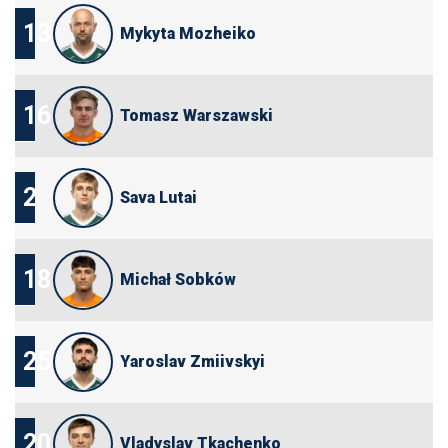
13
Mykyta Mozheiko
16
Tomasz Warszawski
2
Sava Lutai
18
Michał Sobków
25
Yaroslav Zmiivskyi
20
Vladyslav Tkachenko