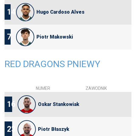
14
Hugo Cardoso Alves
7
Piotr Makowski
RED DRAGONS PNIEWY
NUMER
ZAWODNIK
16
Oskar Stankowiak
23
Piotr Błaszyk