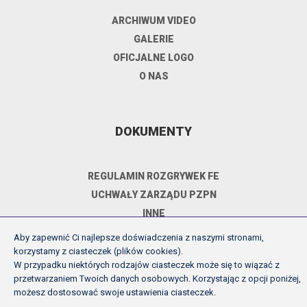
ARCHIWUM VIDEO
GALERIE
OFICJALNE LOGO
O NAS
DOKUMENTY
REGULAMIN ROZGRYWEK FE
UCHWAŁY ZARZĄDU PZPN
INNE
POLITYKA PRYWATNOŚCI
Aby zapewnić Ci najlepsze doświadczenia z naszymi stronami,
korzystamy z ciasteczek (plików cookies).
W przypadku niektórych rodzajów ciasteczek może się to wiązać z
przetwarzaniem Twoich danych osobowych. Korzystając z opcji poniżej,
Copyright (c) Futsal Ekstraklasa 2026
możesz dostosować swoje ustawienia ciasteczek.
Created by Fabryka w chmurach