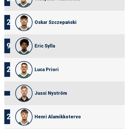
21
Oskar Szczepański
9
Eric Sylla
23
Luca Priori
Jussi Nyström
22
Henri Alamikkotervo