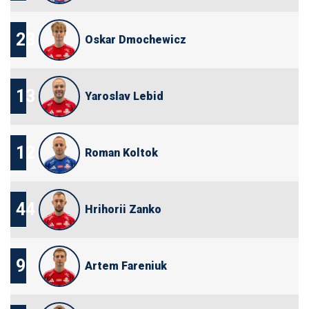
23
Oskar Dmochewicz
13
Yaroslav Lebid
12
Roman Koltok
44
Hrihorii Zanko
9
Artem Fareniuk