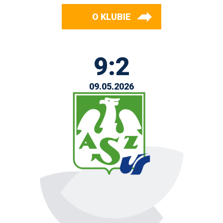
O KLUBIE
9:2
09.05.2026