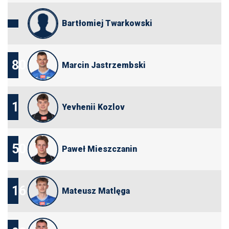
Bartłomiej Twarkowski
80
Marcin Jastrzembski
1
Yevhenii Kozlov
50
Paweł Mieszczanin
16
Mateusz Matlęga