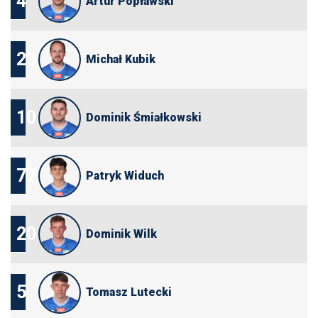
4
Artur Popławski
23
Michał Kubik
10
Dominik Śmiałkowski
77
Patryk Widuch
20
Dominik Wilk
5
Tomasz Lutecki