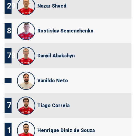
29
Nazar Shved
88
Rostislav Semenchenko
78
Danyil Abakshyn
Vanildo Neto
7
Tiago Correia
11
Henrique Diniz de Souza