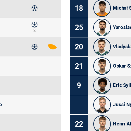
18
Michał
25
Yarosla
2
20
Vladysl
21
Oskar S
9
Eric Syl
o
Jussi N
22
Henri A