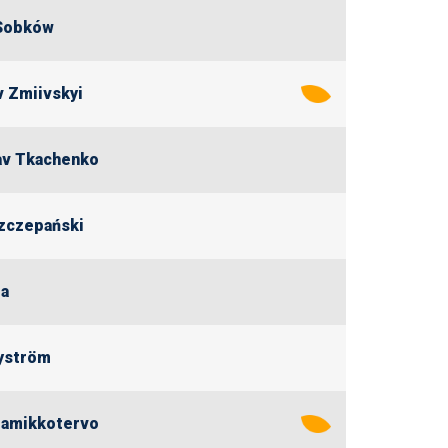
 Sobków
v Zmiivskyi
av Tkachenko
zczepański
la
yström
lamikkotervo