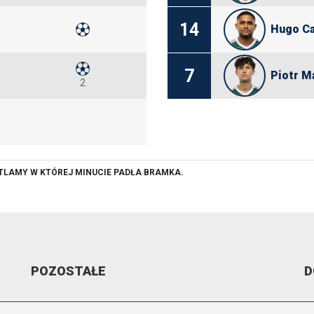
14
Hugo Ca
7
Piotr M
2
ETLAMY W KTÓREJ MINUCIE PADŁA BRAMKA.
POZOSTAŁE
D