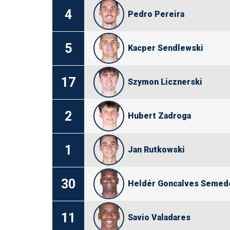
4
Pedro Pereira
5
Kacper Sendlewski
17
Szymon Licznerski
2
Hubert Zadroga
1
Jan Rutkowski
30
Heldér Goncalves Semed
11
Savio Valadares