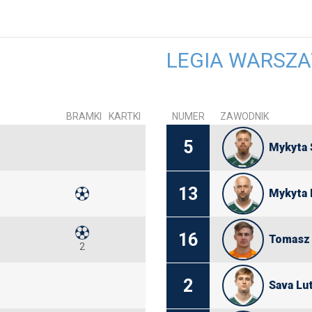
LEGIA WARSZ
BRAMKI
KARTKI
NUMER
ZAWODNIK
5
Mykyta 
13
Mykyta
16
Tomasz
2
2
Sava Lut