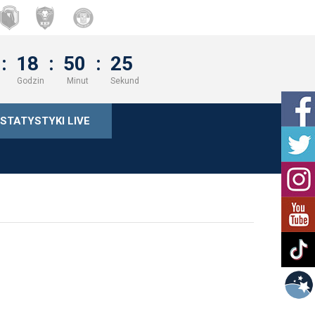
:
18
:
50
:
25
Godzin
Minut
Sekund
STATYSTYKI LIVE