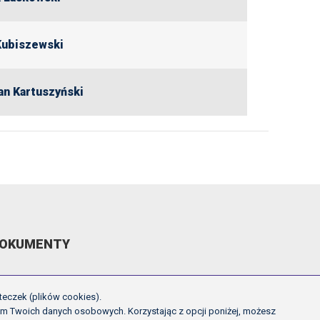
Kubiszewski
an Kartuszyński
OKUMENTY
EGULAMIN ROZGRYWEK FE
teczek (plików cookies).
CHWAŁY ZARZĄDU PZPN
em Twoich danych osobowych. Korzystając z opcji poniżej, możesz