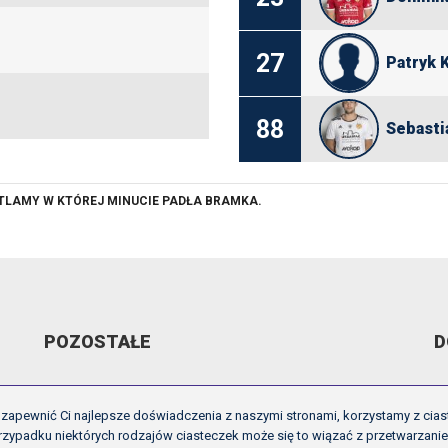
27
Patryk 
88
Sebasti
ETLAMY W KTÓREJ MINUCIE PADŁA BRAMKA.
POZOSTAŁE
D
ARCHIWUM VIDEO
R
zapewnić Ci najlepsze doświadczenia z naszymi stronami, korzystamy z cias
GALERIE
U
zypadku niektórych rodzajów ciasteczek może się to wiązać z przetwarzani