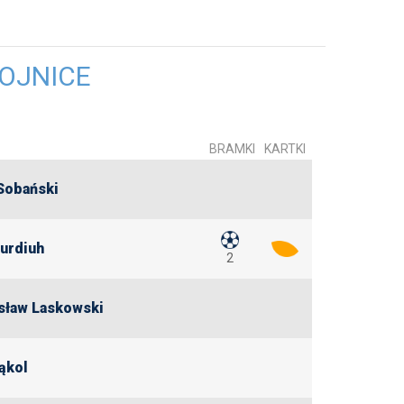
HOJNICE
BRAMKI
KARTKI
Sobański
Burdiuh
2
ław Laskowski
ąkol