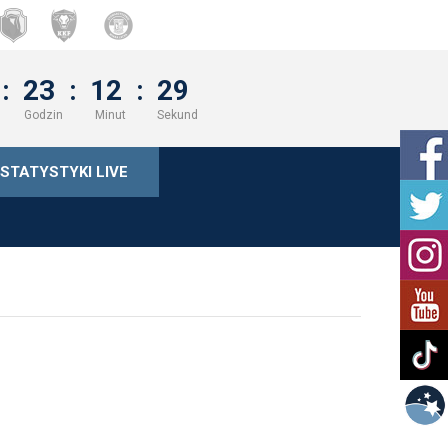
:
23
:
12
:
29
Godzin
Minut
Sekund
STATYSTYKI LIVE