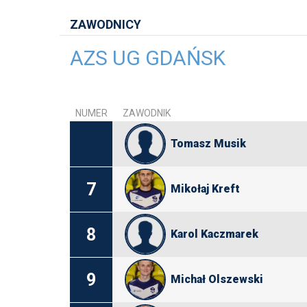
ZAWODNICY
AZS UG GDAŃSK
NUMER
ZAWODNIK
Tomasz Musik
7
Mikołaj Kreft
8
Karol Kaczmarek
9
Michał Olszewski