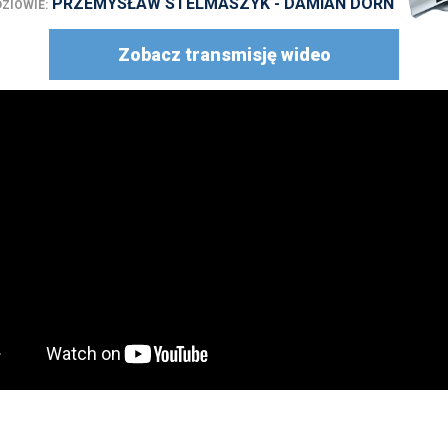
PRZEMYSŁAW STELMASZYK - DAMIAN DORN
ZIOWIE:
Zobacz transmisję wideo