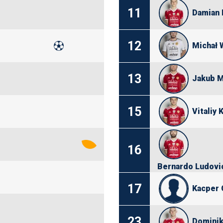
11
Damian 
12
Michał 
13
Jakub 
15
Vitaliy 
16
Bernardo Ludovic
17
Kacper 
23
Dominik