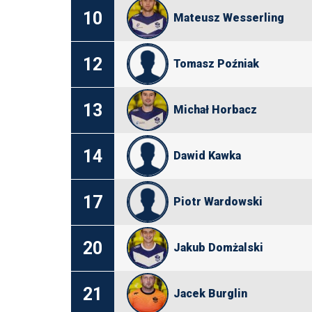
10
Mateusz Wesserling
12
Tomasz Poźniak
13
Michał Horbacz
14
Dawid Kawka
17
Piotr Wardowski
20
Jakub Domżalski
21
Jacek Burglin