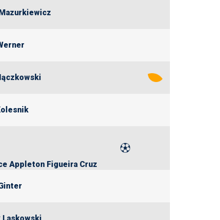
Mazurkiewicz
Werner
Mączkowski
Kolesnik
e Appleton Figueira Cruz
Ginter
 Laskowski