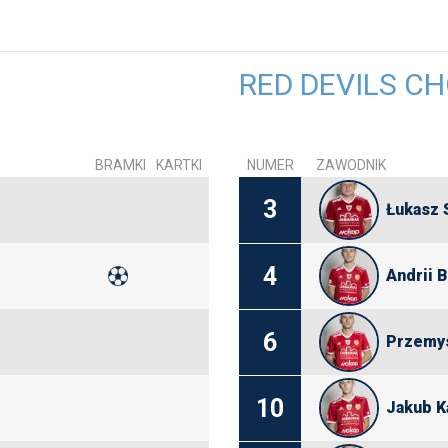
RED DEVILS C
BRAMKI
KARTKI
NUMER
ZAWODNIK
3
Łukasz 
4
Andrii 
6
Przemys
10
Jakub K