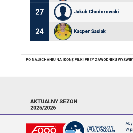
27
Jakub Chodorowski
24
Kacper Sasiak
PO NAJECHANIU NA IKONĘ PIŁKI PRZY ZAWODNIKU WYŚWI
AKTUALNY SEZON
2025/2026
KOMUNIKATY
Aby 
TERMINARZ
W pr